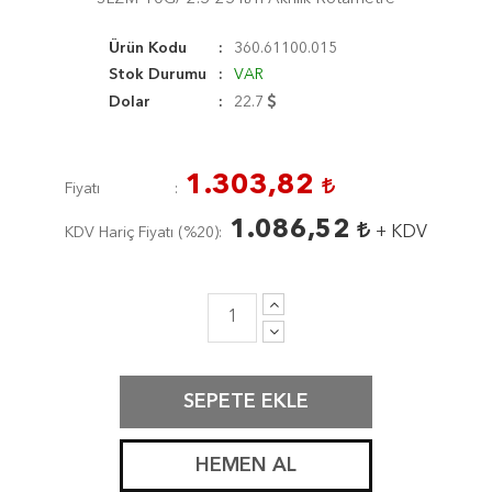
Ürün Kodu
360.61100.015
Stok Durumu
VAR
Dolar
22.7
1.303,82
Fiyatı
1.086,52
+ KDV
KDV Hariç Fiyatı (
%20
)
SEPETE EKLE
HEMEN AL