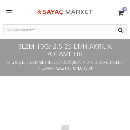
0
SLZM-10G/ 2.5-25 LT/H AKRILIK
ROTAMETRE
Ana Sayfa
DEBİMETRELER
DEĞİŞKEN ALAN DEBİMETRELERİ
CAM / PLASTİK TÜPLÜ (SIVI)