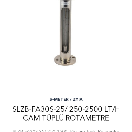
S-METER / ZYIA
SLZB-FA30S-25/ 250-2500 LT/H
CAM TÜPLÜ ROTAMETRE
SLZB-FA30S-25/ 250-2500 lt/h cam Tüplü Rotametre