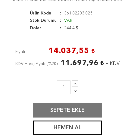
Ürün Kodu
361.82203.025
Stok Durumu
VAR
Dolar
244.4
14.037,55
Fiyatı
11.697,96
+ KDV
KDV Hariç Fiyatı (
%20
)
SEPETE EKLE
HEMEN AL