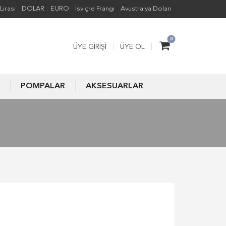
Lirası
DOLAR
EURO
İsviçre Frangı
Avustralya Doları
0
ÜYE GIRIŞI
ÜYE OL
POMPALAR
AKSESUARLAR