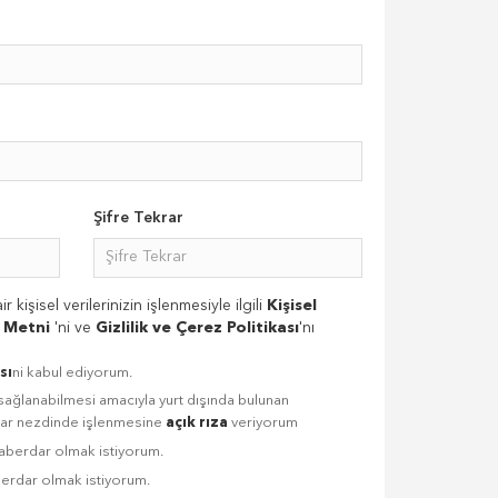
Şifre Tekrar
r kişisel verilerinizin işlenmesiyle ilgili
Kişisel
a Metni
'ni ve
Gizlilik ve Çerez Politikası
'nı
sı
ni kabul ediyorum.
n sağlanabilmesi amacıyla yurt dışında bulunan
ılar nezdinde işlenmesine
açık rıza
veriyorum
aberdar olmak istiyorum.
erdar olmak istiyorum.