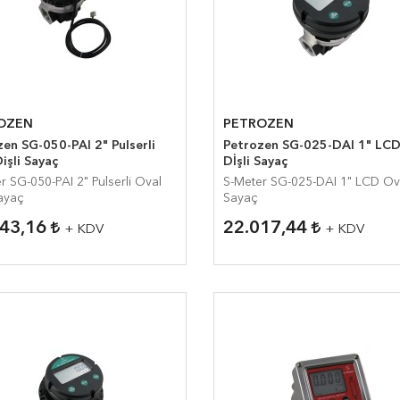
OZEN
PETROZEN
 SG-050-PAI 2" Pulserli
Petrozen SG-025-DAI 1" LCD Oval
işli Sayaç
Dİşli Sayaç
050-PAI 2" Pulserli Oval
S-Meter SG-025-DAI 1" LCD Oval Dİşli
Sayaç
Sayaç
043,16
22.017,44
+ KDV
+ KDV