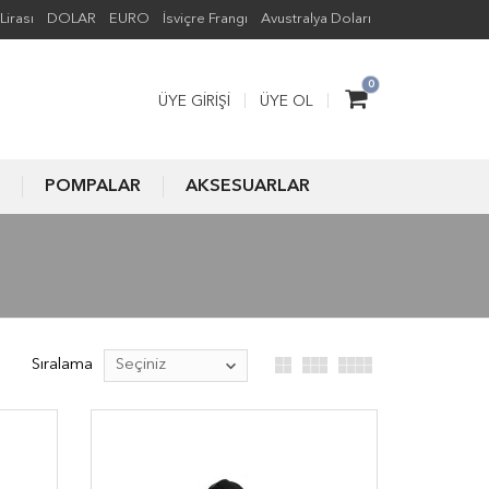
Lirası
DOLAR
EURO
İsviçre Frangı
Avustralya Doları
0
ÜYE GIRIŞI
ÜYE OL
POMPALAR
AKSESUARLAR
Sıralama