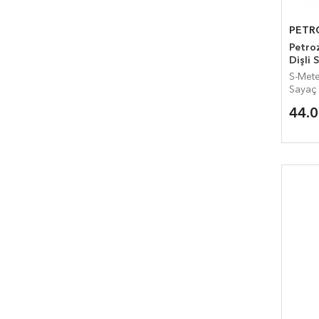
PETR
Petrozen
Dişli 
S-Meter SGK
Sayaç
44.