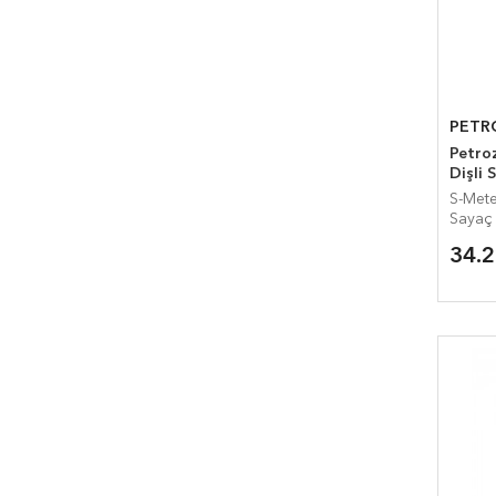
PETR
Petrozen
Dişli 
S-Meter SG-
Sayaç
34.