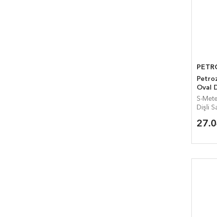
PETR
Petrozen
Oval D
S-Meter SG-
Dişli 
27.