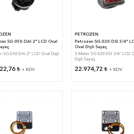
OZEN
PETROZEN
 SG-050-DAI 2" LCD Oval
Petrozen SG-020-DSI 3/4" LCD
Sayaç
Oval Dişli Sayaç
050-DAI 2" LCD Oval Dişli
S-Meter SG-020-DSI 3/4" LCD Oval
Dişli Sayaç
222,76
22.974,72
+ KDV
+ KDV