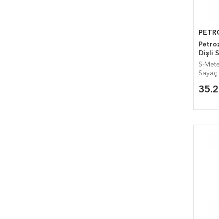
PETR
Petrozen
Dişli 
S-Meter SG
Sayaç
35.