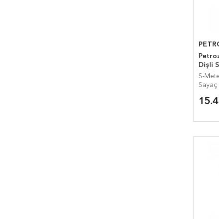
PETR
Petroze
Dişli 
S-Meter SG
Sayaç
15.