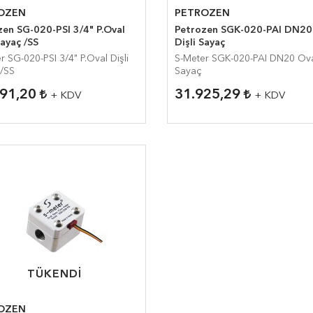
OZEN
PETROZEN
 SG-020-PSI 3/4" P.Oval
Petrozen SGK-020-PAI DN20 Oval
Sayaç /SS
Dişli Sayaç
20-PSI 3/4" P.Oval Dişli
S-Meter SGK-020-PAI DN20 Oval Dişli
/SS
Sayaç
291,20
31.925,29
+ KDV
+ KDV
TÜKENDI
TÜKENDI
OZEN