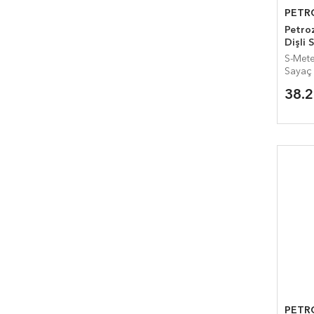
PETR
Petrozen
Dişli 
S-Meter SG-0
Sayaç 
38.
PETR