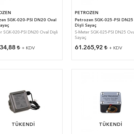
OZEN
PETROZEN
 SGK-020-PSI DN20 Oval
Petrozen SGK-025-PSI DN25 Oval
Sayaç
Dişli Sayaç
-020-PSI DN20 Oval Dişli
S-Meter SGK-025-PSI DN25 Oval Dişli
Sayaç
034,88
61.265,92
+ KDV
+ KDV
TÜKENDI
TÜKENDI
TÜKENDI
TÜKENDI