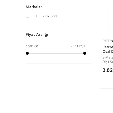
Markalar
PETROZEN
(22)
Fiyat Aralığı
PETR
217.112,00
4.594,00
Petroz
Oval D
S-Mete
Dişli 
3.8