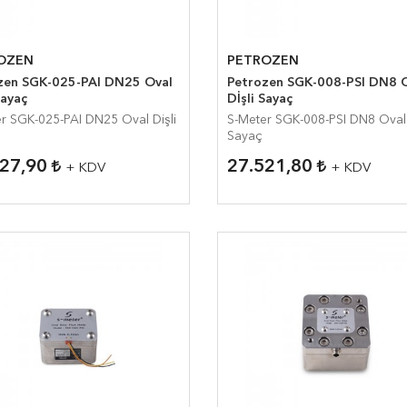
OZEN
PETROZEN
 SGK-025-PAI DN25 Oval
Petrozen SGK-008-PSI DN8 Oval
Sayaç
Dİşli Sayaç
K-025-PAI DN25 Oval Dişli
S-Meter SGK-008-PSI DN8 Oval Dİşli
Sayaç
227,90
27.521,80
+ KDV
+ KDV