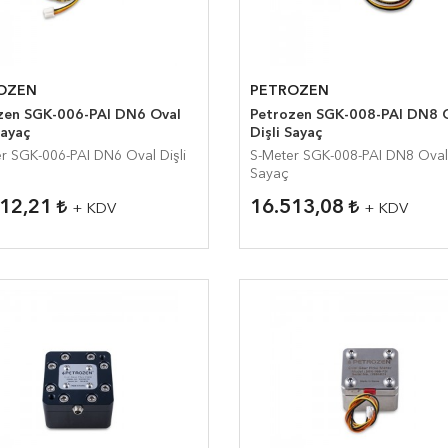
OZEN
PETROZEN
n SGK-006-PAI DN6 Oval
Petrozen SGK-008-PAI DN8 Oval
Sayaç
Dişli Sayaç
K-006-PAI DN6 Oval Dişli
S-Meter SGK-008-PAI DN8 Oval Dişli
Sayaç
412,21
16.513,08
+ KDV
+ KDV