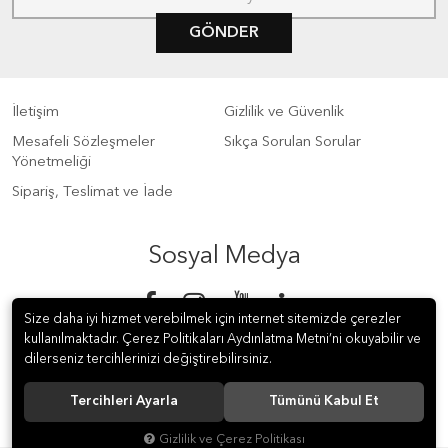
GÖNDER
İletişim
Gizlilik ve Güvenlik
Mesafeli Sözleşmeler
Sıkça Sorulan Sorular
Yönetmeliği
Sipariş, Teslimat ve İade
Sosyal Medya
Size daha iyi hizmet verebilmek için internet sitemizde çerezler
kullanılmaktadır. Çerez Politikaları Aydınlatma Metni’ni okuyabilir ve
dilerseniz tercihlerinizi değiştirebilirsiniz.
Tercihleri Ayarla
Tümünü Kabul Et
© 2018 S Meter Sayaç ve Otomasyon A.Ş. Tüm hakları saklıdır.
Gizlilik ve Çerez Politikası