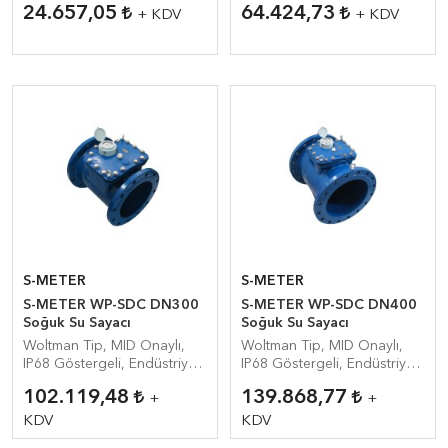
24.657,05
64.424,73
+ KDV
+ KDV
S-METER
S-METER
S-METER WP-SDC DN300
S-METER WP-SDC DN400
Soğuk Su Sayacı
Soğuk Su Sayacı
Woltman Tip, MID Onaylı,
Woltman Tip, MID Onaylı,
IP68 Göstergeli, Endüstriyel
IP68 Göstergeli, Endüstriyel
Su Sayacı
Su Sayacı
102.119,48
139.868,77
+
+
KDV
KDV