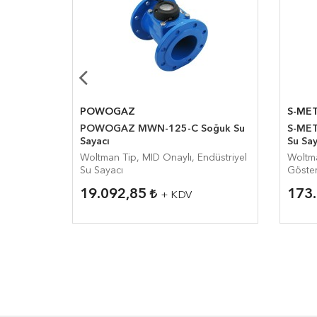
POWOGAZ
S-ME
Soğuk
POWOGAZ MWN-125-C Soğuk Su
S-ME
Sayacı
Su Say
68
Woltman Tip, MID Onaylı, Endüstriyel
Woltma
ayacı
Su Sayacı
Göster
19.092,85
173
+ KDV