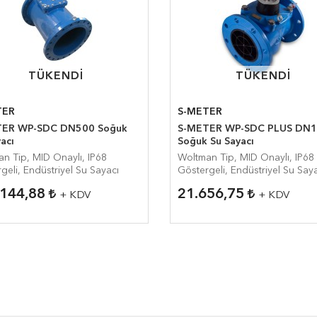
TÜKENDI
TÜKENDI
TÜKENDI
TÜKENDI
TER
S-METER
TER WP-SDC DN500 Soğuk
S-METER WP-SDC PLUS DN
acı
Soğuk Su Sayacı
n Tip, MID Onaylı, IP68
Woltman Tip, MID Onaylı, IP68
geli, Endüstriyel Su Sayacı
Göstergeli, Endüstriyel Su Say
.144,88
21.656,75
+ KDV
+ KDV