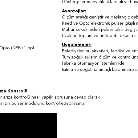
Göstergeler manyetik aktarmalı ve hava
Avantajlar:
Ölçüm aralığı geniştir ve başlangıç deb
Reed ve Opto elektronik pulser çıkışlı m
Mühür sökülmeden pulser takılı değiştir
Uzaktan toplam ve anlık debi okuma sa
Uygulamalar:
 Opto (NPN) 1 ppl
Belediyeler, su şirketleri, fabrika ve en
Tüm soğuk suların ölçüm ve kontrolün
Fabrika otomasyon istemlerinde.
Isıtma ve soğutma amaçlı kalorimetre s
ıza Kontrolü
 arıza kontrolü nasıl yapılır sorusuna cevap olarak
nızın pulser modülünü kontrol edebilirsiniz.