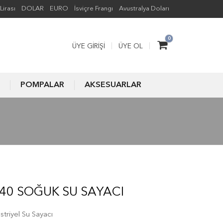
Lirası
DOLAR
EURO
İsviçre Frangı
Avustralya Doları
0
ÜYE GIRIŞI
ÜYE OL
POMPALAR
AKSESUARLAR
0 SOĞUK SU SAYACI
triyel Su Sayacı