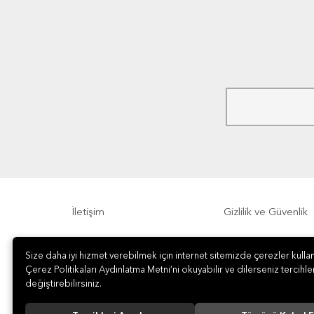
İletişim
Gizlilik ve Güvenlik
Sıkça Sorulan Sorular
Sipariş, Teslimat v
Size daha iyi hizmet verebilmek için internet sitemizde çerezler kullan
Çerez Politikaları Aydınlatma Metni’ni okuyabilir ve dilerseniz tercihler
değiştirebilirsiniz.