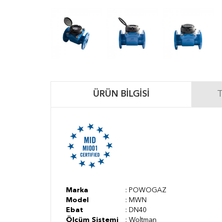
ÜRÜN BILGISI
T
Marka
: POWOGAZ
Model
: MWN
Ebat
: DN40
Ölçüm Sistemi
: Woltman