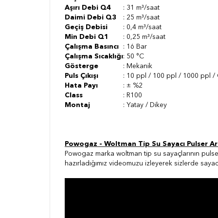
Aşırı Debi Q4
: 31 m³/saat
Daimi Debi Q3
: 25 m³/saat
Geçiş Debisi
: 0,4 m³/saat
Min Debi Q1
: 0,25 m³/saat
Çalışma Basıncı
: 16 Bar
Çalışma Sıcaklığı
: 50 °C
Gösterge
: Mekanik
Puls Çıkışı
:
10 ppl / 100 ppl / 1000 ppl /
Hata Payı
: ± %2
Class
: R100
Montaj
: Yatay / Dikey
Powogaz - Woltman Tip Su Sayacı Pulser Ar
Powogaz marka woltman tip su sayaçlarının pulser
hazırladığımız videomuzu izleyerek sizlerde sayacı