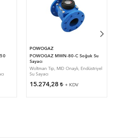
POWOGAZ
POWOG
150
POWOGAZ MWN-80-C Soğuk Su
POWOGA
Sayacı
Sayacı /
Woltman Tip, MID Onaylı, Endüstriyel
Woltman T
acı
Su Sayacı
Su Sayac
15.274,28
65.46
+ KDV