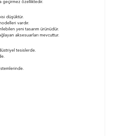
 geçirmez özelliktedir.
isi düşüktür.
odelleri vardır.
ilebilen yeni tasarım ürünüdür.
ğlayan aksesuarları mevcuttur.
düstriyel tesislerde.
de.
istemlerinde.