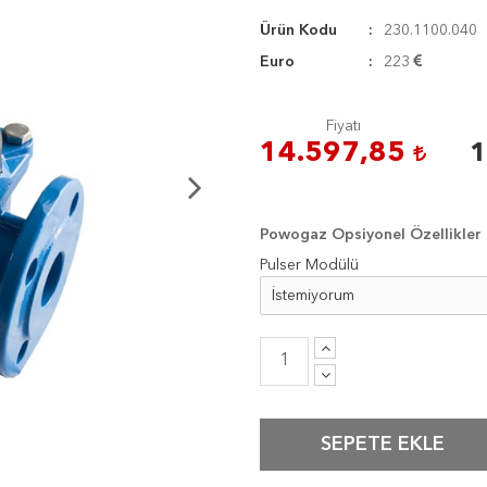
Ürün Kodu
230.1100.040
Euro
223
Fiyatı
14.597,85
1
Powogaz Opsiyonel Özellikler
Pulser Modülü
SEPETE EKLE