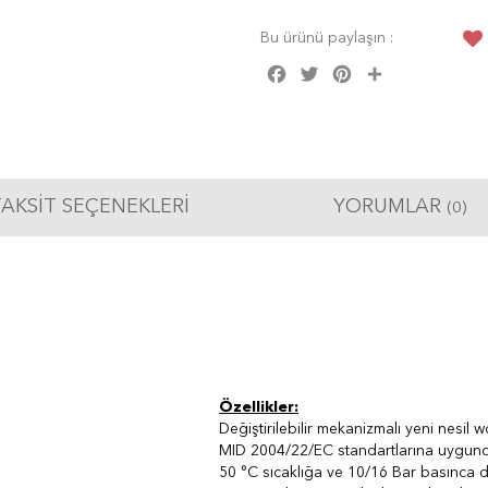
Bu ürünü paylaşın :
Facebook
Twitter
Pinterest
Share
AKSIT SEÇENEKLERI
YORUMLAR
(0)
Özellikler:
Değiştirilebilir mekanizmalı yeni nesil 
MID 2004/22/EC standartlarına uygund
50 °C sıcaklığa ve 10/16 Bar basınca da