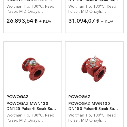
DN80 Pulserli Sıcak Su
DN100 Pulserli Sıcak Su
Sayacı
sayacı
Woltman Tip, 130°C, Reed
Woltman Tip, 130°C, Reed
Pulser, MID Onaylı,
Pulser, MID Onaylı,
Endüstriyel Su Sayacı
Endüstriyel Su Sayacı
26.893,64
31.094,07
+ KDV
+ KDV
POWOGAZ
POWOGAZ
POWOGAZ MWN130-
POWOGAZ MWN130-
DN125 Pulserli Sıcak Su
DN150 Pulserli Sıcak Su
Sayacı
Sayacı
Woltman Tip, 130°C, Reed
Woltman Tip, 130°C, Reed
Pulser, MID Onaylı,
Pulser, MID Onaylı,
Endüstriyel Su Sayacı
Endüstriyel Su Sayacı