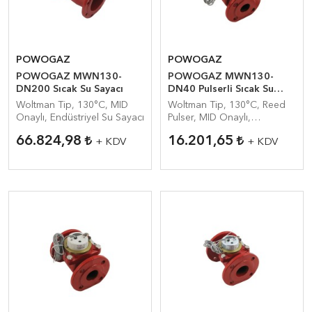
POWOGAZ
POWOGAZ
POWOGAZ MWN130-
POWOGAZ MWN130-
DN200 Sıcak Su Sayacı
DN40 Pulserli Sıcak Su
Sayacı
Woltman Tip, 130°C, MID
Woltman Tip, 130°C, Reed
Onaylı, Endüstriyel Su Sayacı
Pulser, MID Onaylı,
Endüstriyel Su Sayacı
66.824,98
16.201,65
+ KDV
+ KDV