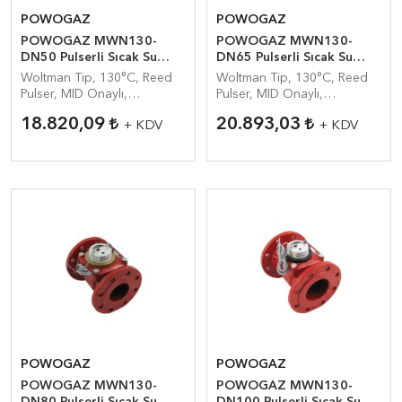
POWOGAZ
POWOGAZ
POWOGAZ MWN130-
POWOGAZ MWN130-
DN50 Pulserli Sıcak Su
DN65 Pulserli Sıcak Su
Sayacı
Sayacı
Woltman Tip, 130°C, Reed
Woltman Tip, 130°C, Reed
Pulser, MID Onaylı,
Pulser, MID Onaylı,
Endüstriyel Su Sayacı
Endüstriyel Su Sayacı
18.820,09
20.893,03
+ KDV
+ KDV
POWOGAZ
POWOGAZ
POWOGAZ MWN130-
POWOGAZ MWN130-