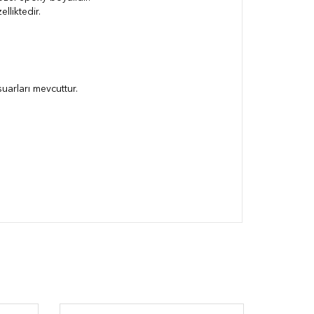
lliktedir.
arları mevcuttur.