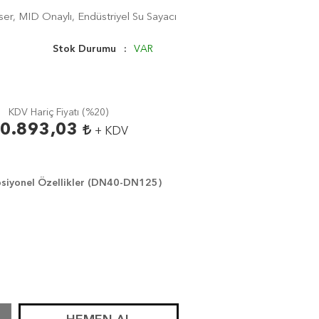
r, MID Onaylı, Endüstriyel Su Sayacı
Stok Durumu
VAR
KDV Hariç Fiyatı (
%20
)
0.893,03
+ KDV
siyonel Özellikler (DN40-DN125)