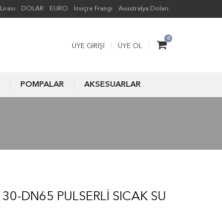
Lirası
DOLAR
EURO
İsviçre Frangı
Avustralya Doları
0
ÜYE GIRIŞI
ÜYE OL
POMPALAR
AKSESUARLAR
-DN65 PULSERLI SICAK SU