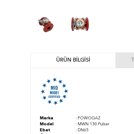
ÜRÜN BILGISI
T
Marka
: POWOGAZ
Model
: MWN 130 Pulser
Ebat
: DN65