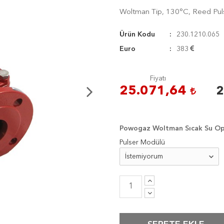
Woltman Tip, 130°C, Reed Pulse
Ürün Kodu
230.1210.065
Euro
383
Fiyatı
25.071,64
2
Powogaz Woltman Sıcak Su Op
Pulser Modülü