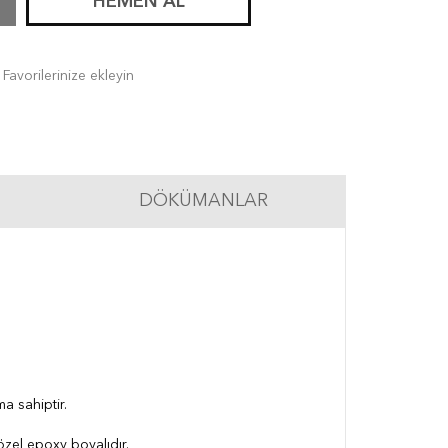
HEMEN AL
Favorilerinize ekleyin
DÖKÜMANLAR
ma sahiptir.
özel epoxy boyalıdır.