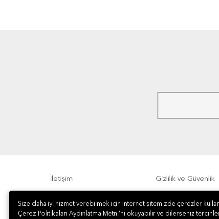
İletişim
Gizlilik ve Güvenlik
Size daha iyi hizmet verebilmek için internet sitemizde çerezler kullan
Sıkça Sorulan Sorular
Sipariş, Teslimat v
Çerez Politikaları Aydınlatma Metni’ni okuyabilir ve dilerseniz tercihler