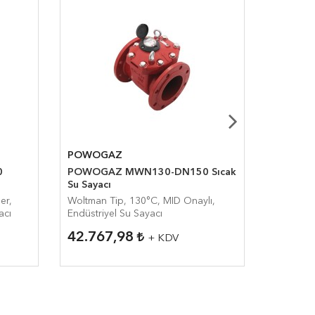
POWOGAZ
POWOG
0
POWOGAZ MWN130-DN150 Sıcak
POWOG
Su Sayacı
Pulserli 
er,
Woltman Tip, 130°C, MID Onaylı,
Woltman 
acı
Endüstriyel Su Sayacı
MID Onayl
42.767,98
33.65
+ KDV