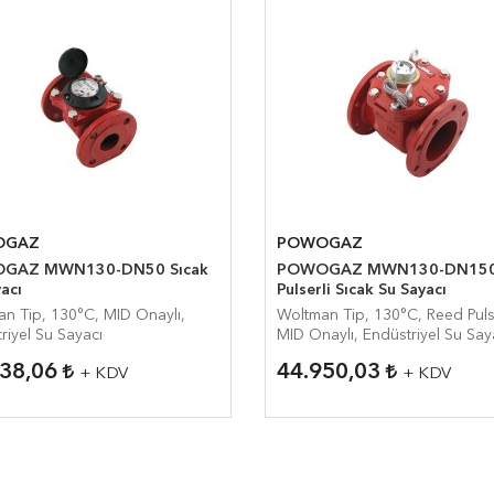
OGAZ
POWOGAZ
AZ MWN130-DN50 Sıcak
POWOGAZ MWN130-DN15
acı
Pulserli Sıcak Su Sayacı
n Tip, 130°C, MID Onaylı,
Woltman Tip, 130°C, Reed Puls
riyel Su Sayacı
MID Onaylı, Endüstriyel Su Say
638,06
44.950,03
+ KDV
+ KDV