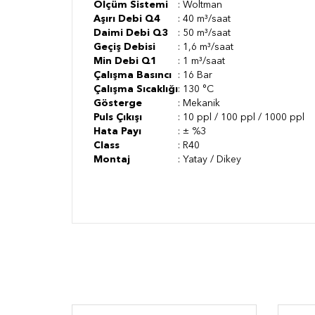
Ölçüm Sistemi
: Woltman
Aşırı Debi Q4
: 40 m³/saat
Daimi Debi Q3
: 50 m³/saat
Geçiş Debisi
: 1,6 m³/saat
Min Debi Q1
: 1 m³/saat
Çalışma Basıncı
: 16 Bar
Çalışma Sıcaklığı
: 130 °C
Gösterge
: Mekanik
Puls Çıkışı
: 10 ppl / 100 ppl / 1000 ppl
Hata Payı
: ± %3
Class
: R40
Montaj
: Yatay / Dikey