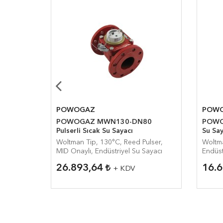
POWOGAZ
POW
ıcak
POWOGAZ MWN130-DN80
POWOG
Pulserli Sıcak Su Sayacı
Su Say
aylı,
Woltman Tip, 130°C, Reed Pulser,
Woltma
MID Onaylı, Endüstriyel Su Sayacı
Endüst
26.893,64
16.
+ KDV