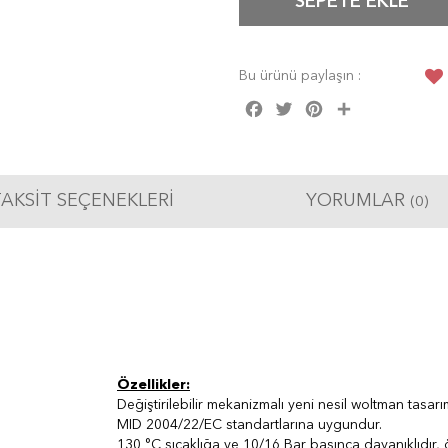
SEPETE EKLE
Bu ürünü paylaşın :
Facebook
Twitter
Pinterest
Share
AKSIT SEÇENEKLERI
YORUMLAR
(0)
Özellikler:
Değiştirilebilir mekanizmalı yeni nesil woltman tasarı
MID 2004/22/EC standartlarına uygundur.
130 °C sıcaklığa ve 10/16 Bar basınca dayanıklıdır, 