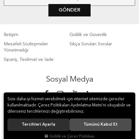
GÖNDER
İletişim
Gizlilik ve Güvenlik
Mesafeli Sözleşmeler
Sıkça Sorulan Sorular
Yönetmeliği
Sipariş, Teslimat ve İade
Sosyal Medya
Size daha iyi hizmet verebilmek için internet sitemizde çerezler
kullanılmaktadır. Çerez Politikaları Aydınlatma Metni’ni okuyabilir ve
dilerseniz tercihlerinizi değiştirebilirsiniz.
Tercihleri Ayarla
Tümünü Kabul Et
© 2018 S Meter Sayaç ve Otomasyon A.Ş. Tüm hakları saklıdır.
Gizlilik ve Çerez Politikası