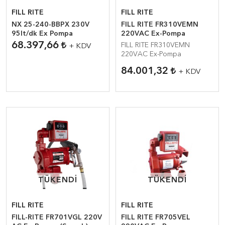
FILL RITE
FILL RITE
NX 25-240-BBPX 230V
FILL RITE FR310VEMN
95lt/dk Ex Pompa
220VAC Ex-Pompa
68.397,66
FILL RITE FR310VEMN
+ KDV
220VAC Ex-Pompa
84.001,32
+ KDV
TÜKENDI
TÜKENDI
TÜKENDI
TÜKENDI
FILL RITE
FILL RITE
FILL-RITE FR701VGL 220V
FILL RITE FR705VEL