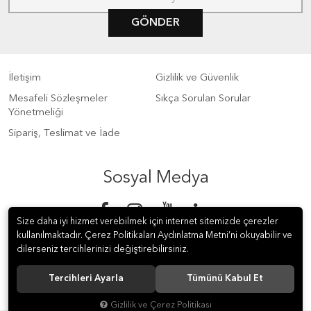
GÖNDER
İletişim
Gizlilik ve Güvenlik
Mesafeli Sözleşmeler
Sıkça Sorulan Sorular
Yönetmeliği
Sipariş, Teslimat ve İade
Sosyal Medya
Size daha iyi hizmet verebilmek için internet sitemizde çerezler
kullanılmaktadır. Çerez Politikaları Aydınlatma Metni’ni okuyabilir ve
dilerseniz tercihlerinizi değiştirebilirsiniz.
Tercihleri Ayarla
Tümünü Kabul Et
© 2018 S Meter Sayaç ve Otomasyon A.Ş. Tüm hakları saklıdır.
Gizlilik ve Çerez Politikası