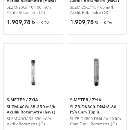
Akrilik Rotametre (Hava)
Akrilik Rotametre (Hava)
SLZM-25G/ 10-100 m³/h
SLZM-25G/ 16-160 m³/h
Akrilik Rotametre (G)
Akrilik Rotametre (G)
1.909,78
1.909,78
+ KDV
+ KDV
S-METER / ZYIA
S-METER / ZYIA
SLZM-40G/ 35-350 m³/h
SLZB-DK800-DN4/6-60
Akrilik Rotametre (hava)
lt/h Cam Tüplü
Rotametre(Hava)
SLZM-40G/ 35-350 m³/h
SLZB-DK800-DN4 / 6-60 lt/h
Akrilik Rotametre (G)
Cam Tüplü Rotametre (G)