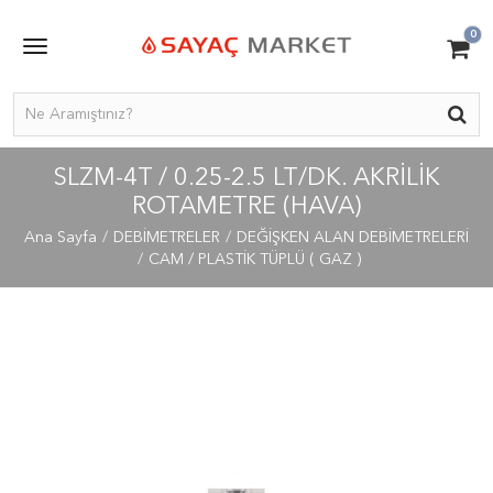
0
SLZM-4T / 0.25-2.5 LT/DK. AKRILIK
ROTAMETRE (HAVA)
Ana Sayfa
DEBİMETRELER
DEĞİŞKEN ALAN DEBİMETRELERİ
CAM / PLASTİK TÜPLÜ ( GAZ )