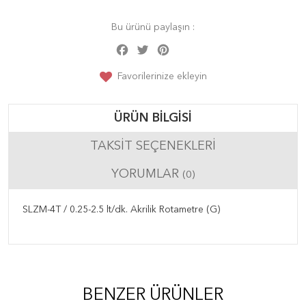
Bu ürünü paylaşın :
Facebook
Twitter
Pinterest
Share
Favorilerinize ekleyin
ÜRÜN BILGISI
TAKSIT SEÇENEKLERI
YORUMLAR
(0)
SLZM-4T / 0.25-2.5 lt/dk. Akrilik Rotametre (G)
BENZER ÜRÜNLER