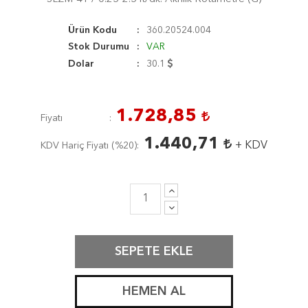
Ürün Kodu
360.20524.004
Stok Durumu
VAR
Dolar
30.1
1.728,85
Fiyatı
1.440,71
+ KDV
KDV Hariç Fiyatı (
%20
)
SEPETE EKLE
HEMEN AL