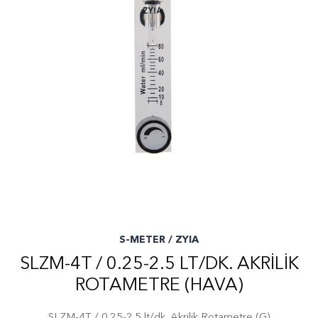
S-METER / ZYIA
SLZM-4T / 0.25-2.5 LT/DK. AKRILIK
ROTAMETRE (HAVA)
SLZM-4T / 0.25-2.5 lt/dk. Akrilik Rotametre (G)