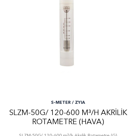
S-METER / ZYIA
SLZM-50G/ 120-600 M³/H AKRILIK
ROTAMETRE (HAVA)
SLZM-50G/ 120-600 m³/h Akrilik Rotametre (G)