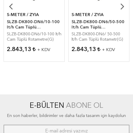
S-METER / ZYIA
S-METER / ZYIA
SLZB-DK800-DN6/10-100
SLZB-DK800-DN6/50-500
lt/h Cam Tüplü
lt/h Cam Tüplü
Rotamet(Hava)
Rotamet(Hava)
SLZB-DK800-DN6/10-100 lt/h
SLZB-DK800-DN6/ 50-500
Cam Tüplü Rotametre(G)
lt/h Cam Tüplü Rotametr(G)
2.843,13
2.843,13
+ KDV
+ KDV
E-BÜLTEN
ABONE OL
En son haberler, bildirimler ve daha fazla tasarım için kaydolun