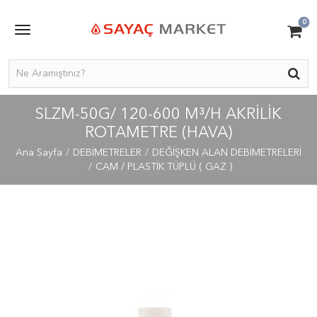
0
SLZM-50G/ 120-600 M³/H AKRILIK
ROTAMETRE (HAVA)
Ana Sayfa
DEBİMETRELER
DEĞİŞKEN ALAN DEBİMETRELERİ
CAM / PLASTİK TÜPLÜ ( GAZ )