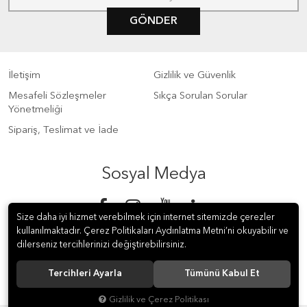
GÖNDER
İletişim
Gizlilik ve Güvenlik
Mesafeli Sözleşmeler
Sıkça Sorulan Sorular
Yönetmeliği
Sipariş, Teslimat ve İade
Sosyal Medya
Size daha iyi hizmet verebilmek için internet sitemizde çerezler
kullanılmaktadır. Çerez Politikaları Aydınlatma Metni’ni okuyabilir ve
dilerseniz tercihlerinizi değiştirebilirsiniz.
Tercihleri Ayarla
Tümünü Kabul Et
© 2018 S Meter Sayaç ve Otomasyon A.Ş. Tüm hakları saklıdır.
Gizlilik ve Çerez Politikası