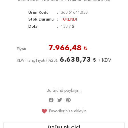
Ürün Kodu
360.61641.050
Stok Durumu
TÜKENDİ
Dolar
138.7
7.966,48
Fiyatı
6.638,73
+ KDV
KDV Hariç Fiyatı (
%20
)
Bu ürünü paylaşın :
Facebook
Twitter
Pinterest
Share
Favorilerinize ekleyin