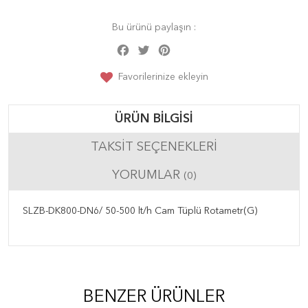
Bu ürünü paylaşın :
Facebook
Twitter
Pinterest
Share
Favorilerinize ekleyin
ÜRÜN BILGISI
TAKSIT SEÇENEKLERI
YORUMLAR
(0)
SLZB-DK800-DN6/ 50-500 lt/h Cam Tüplü Rotametr(G)
BENZER ÜRÜNLER