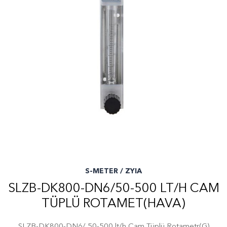
S-METER / ZYIA
SLZB-DK800-DN6/50-500 LT/H CAM
TÜPLÜ ROTAMET(HAVA)
SLZB-DK800-DN6/ 50-500 lt/h Cam Tüplü Rotametr(G)