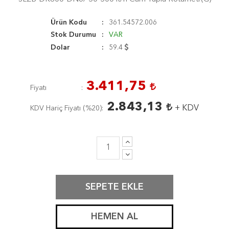
Ürün Kodu
361.54572.006
Stok Durumu
VAR
Dolar
59.4
3.411,75
Fiyatı
2.843,13
+ KDV
KDV Hariç Fiyatı (
%20
)
SEPETE EKLE
HEMEN AL