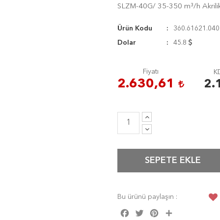
SLZM-40G/ 35-350 m³/h Akrili
Ürün Kodu
360.61621.040
Dolar
45.8
Fiyatı
KD
2.630,61
2.
SEPETE EKLE
Bu ürünü paylaşın :
Facebook
Twitter
Pinterest
Share