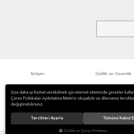
İletişim
Gizlilik ve Güvenlik
Sıkça Sorulan Sorular
Sipariş, Teslimat v
Size daha iyi hizmet verebilmek için internet sitemizde çerezler kullan
Çerez Politikaları Aydınlatma Metni’ni okuyabilir ve dilerseniz tercihler
değiştirebilirsiniz.
Tercihleri Ayarla
Tümünü Kabul E
Gizlilik ve Çerez Politikası