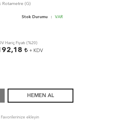
k Rotametre (G)
Stok Durumu
VAR
V Hariç Fiyatı (
%20
)
192,18
+ KDV
HEMEN AL
Favorilerinize ekleyin