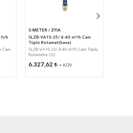
S-METER / ZYIA
S-METER
lt/h
SLZB-VA10-25/ 4-40 m³/h Cam
SLZM-15Z
Tüplü Rotamet(hava)
Rotamet
h Cam
SLZB-VA10-25/ 4-40 m³/h Cam Tüplü
SLZM-15Z/
Rotametre (G)
Rotametr
6.327,62
1.086
+ KDV