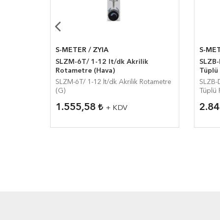
S-METER / ZYIA
S-MET
lt/h Cam
SLZM-6T/ 1-12 lt/dk Akrilik
SLZB-
Rotametre (Hava)
Tüplü
/h Cam
SLZM-6T/ 1-12 lt/dk Akrilik Rotametre
SLZB-D
(G)
Tüplü 
1.555,58
2.8
+ KDV