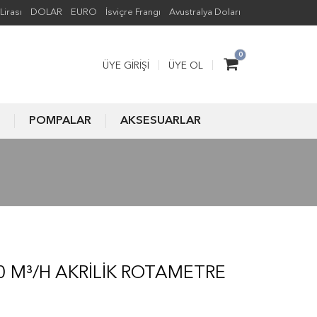
Lirası
DOLAR
EURO
İsviçre Frangı
Avustralya Doları
0
ÜYE GIRIŞI
ÜYE OL
POMPALAR
AKSESUARLAR
0 M³/H AKRILIK ROTAMETRE