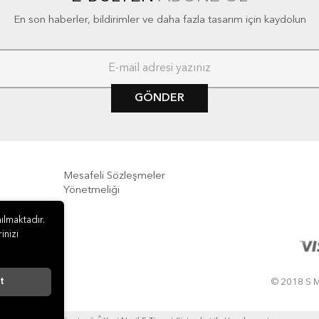
En son haberler, bildirimler ve daha fazla tasarım için kaydolun
GÖNDER
Mesafeli Sözleşmeler
Yönetmeliği
e İade
ılmaktadır.
inizi
t
© 2018 S M
®