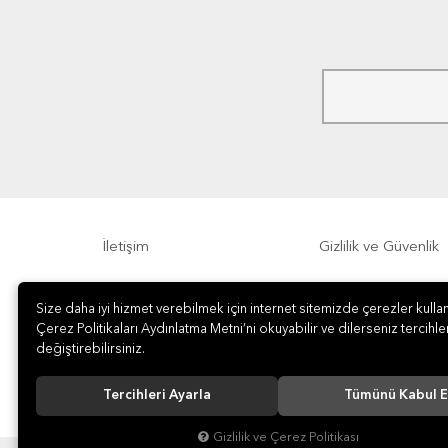
İletişim
Gizlilik ve Güvenlik
Sıkça Sorulan Sorular
Sipariş, Teslimat v
Size daha iyi hizmet verebilmek için internet sitemizde çerezler kullan
Çerez Politikaları Aydınlatma Metni’ni okuyabilir ve dilerseniz tercihler
değiştirebilirsiniz.
Tercihleri Ayarla
Tümünü Kabul E
Gizlilik ve Çerez Politikası