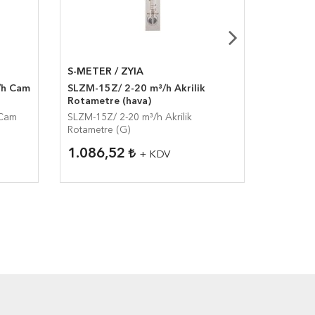
S-METER / ZYIA
S-METER
/h Cam
SLZM-15Z/ 2-20 m³/h Akrilik
SLZB-DK
Rotametre (hava)
Cam Tüp
 Cam
SLZM-15Z/ 2-20 m³/h Akrilik
SLZB-DK8
Rotametre (G)
Tüplü Ro
1.086,52
2.843
+ KDV