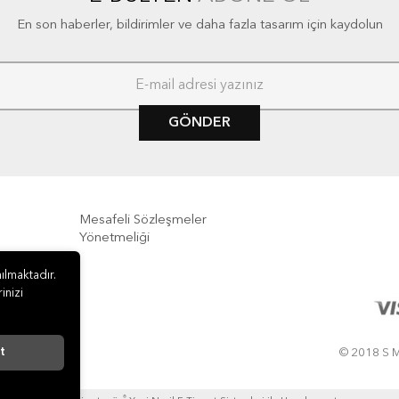
En son haberler, bildirimler ve daha fazla tasarım için kaydolun
GÖNDER
Mesafeli Sözleşmeler
Yönetmeliği
e İade
ılmaktadır.
inizi
t
© 2018 S M
®