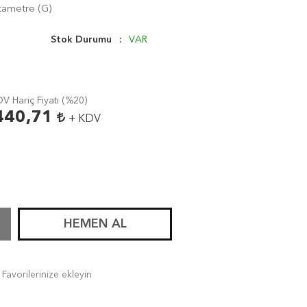
otametre (G)
Stok Durumu
VAR
V Hariç Fiyatı (
%20
)
440,71
+ KDV
HEMEN AL
Favorilerinize ekleyin