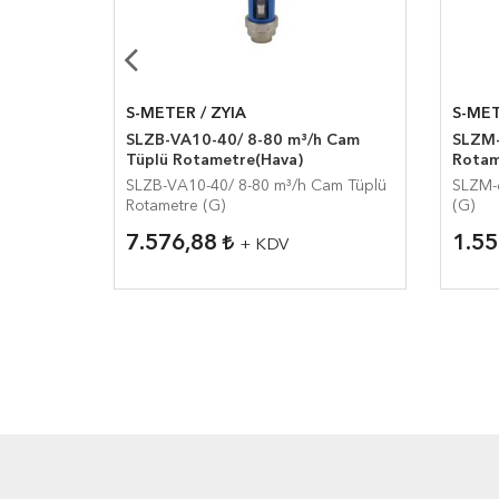
S-METER / ZYIA
S-MET
lik
SLZB-VA10-40/ 8-80 m³/h Cam
SLZM-6
Tüplü Rotametre(Hava)
Rotam
SLZB-VA10-40/ 8-80 m³/h Cam Tüplü
SLZM-6
Rotametre (G)
(G)
7.576,88
1.5
+ KDV