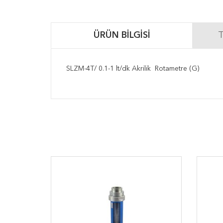
ÜRÜN BILGISI
T
SLZM-4T/ 0.1-1 lt/dk Akrilik Rotametre (G)