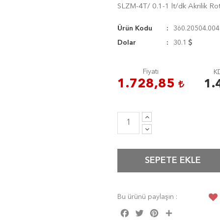
SLZM-4T/ 0.1-1 lt/dk Akrilik R
Ürün Kodu
360.20504.004
Dolar
30.1
Fiyatı
KD
1.728,85
1.
SEPETE EKLE
Bu ürünü paylaşın :
Facebook
Twitter
Pinterest
Share