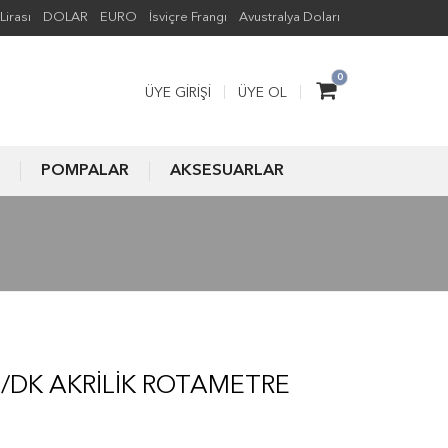
Lirası
DOLAR
EURO
İsviçre Frangı
Avustralya Doları
0
ÜYE GIRIŞI
ÜYE OL
POMPALAR
AKSESUARLAR
LT/DK AKRILIK ROTAMETRE