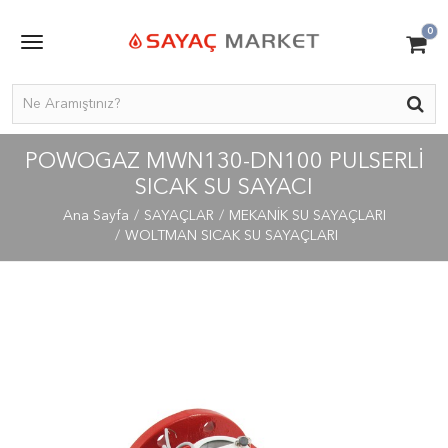
0
POWOGAZ MWN130-DN100 PULSERLI
SICAK SU SAYACI
Ana Sayfa
SAYAÇLAR
MEKANİK SU SAYAÇLARI
WOLTMAN SICAK SU SAYAÇLARI