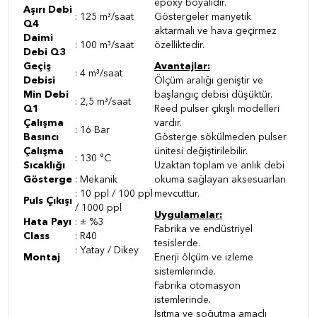
epoxy boyalıdır.
Aşırı Debi
: 125 m³/saat
Göstergeler manyetik
Q4
aktarmalı ve hava geçirmez
Daimi
: 100 m³/saat
özelliktedir.
Debi Q3
Geçiş
Avantajlar:
: 4 m³/saat
Debisi
Ölçüm aralığı geniştir ve
Min Debi
başlangıç debisi düşüktür.
: 2,5 m³/saat
Q1
Reed pulser çıkışlı modelleri
Çalışma
vardır.
: 16 Bar
Basıncı
Gösterge sökülmeden pulser
Çalışma
ünitesi değiştirilebilir.
: 130 °C
Sıcaklığı
Uzaktan toplam ve anlık debi
Gösterge
: Mekanik
okuma sağlayan aksesuarları
: 10 ppl / 100 ppl
mevcuttur.
Puls Çıkışı
/ 1000 ppl
Uygulamalar:
Hata Payı
: ± %3
Fabrika ve endüstriyel
Class
: R40
tesislerde.
: Yatay / Dikey
Montaj
Enerji ölçüm ve izleme
sistemlerinde.
Fabrika otomasyon
istemlerinde.
Isıtma ve soğutma amaçlı