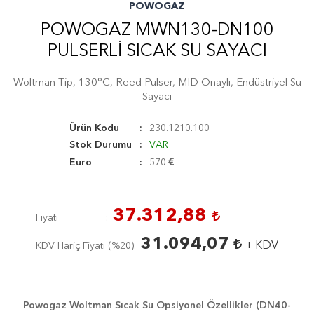
POWOGAZ
POWOGAZ MWN130-DN100
PULSERLI SICAK SU SAYACI
Woltman Tip, 130°C, Reed Pulser, MID Onaylı, Endüstriyel Su
Sayacı
Ürün Kodu
230.1210.100
Stok Durumu
VAR
Euro
570
37.312,88
Fiyatı
31.094,07
+ KDV
KDV Hariç Fiyatı (
%20
)
Powogaz Woltman Sıcak Su Opsiyonel Özellikler (DN40-