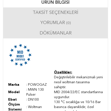
ÜRÜN BILGISI
TAKSIT SEÇENEKLERI
YORUMLAR
(0)
DÖKÜMANLAR
Özellikler:
Değiştirilebilir mekanizmalı yeni
nesil woltman tasarıma
Marka
: POWOGAZ
sahiptir.
: MWN 130
Model
MID 2004/22/EC standartlarına
Pulser
uygundur.
Ebat
: DN100
130 °C sıcaklığa ve 10/16 Bar
Ölçüm
: Woltman
basınca dayanıklıdır, özel
Sistemi