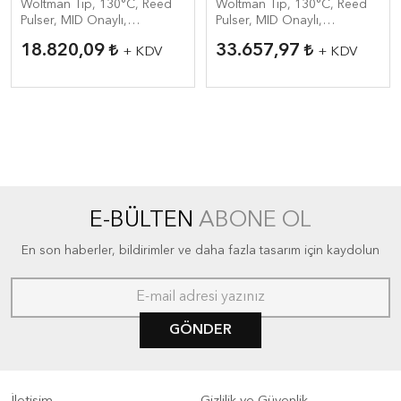
Woltman Tip, 130°C, Reed
Woltman Tip, 130°C, Reed
Pulser, MID Onaylı,
Pulser, MID Onaylı,
Endüstriyel Su Sayacı
Endüstriyel Su Sayacı
18.820,09
33.657,97
+ KDV
+ KDV
E-BÜLTEN
ABONE OL
En son haberler, bildirimler ve daha fazla tasarım için kaydolun
GÖNDER