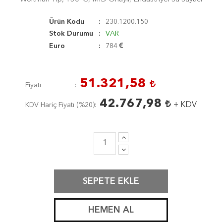
Ürün Kodu
230.1200.150
Stok Durumu
VAR
Euro
784
51.321,58
Fiyatı
42.767,98
+ KDV
KDV Hariç Fiyatı (
%20
)
SEPETE EKLE
HEMEN AL