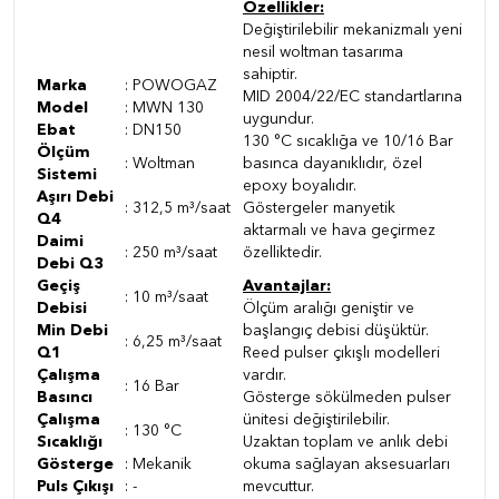
Özellikler:
Değiştirilebilir mekanizmalı yeni
nesil woltman tasarıma
sahiptir.
Marka
: POWOGAZ
MID 2004/22/EC standartlarına
Model
: MWN 130
uygundur.
Ebat
: DN150
130 °C sıcaklığa ve 10/16 Bar
Ölçüm
: Woltman
basınca dayanıklıdır, özel
Sistemi
epoxy boyalıdır.
Aşırı Debi
: 312,5 m³/saat
Göstergeler manyetik
Q4
aktarmalı ve hava geçirmez
Daimi
: 250 m³/saat
özelliktedir.
Debi Q3
Geçiş
Avantajlar:
: 10 m³/saat
Debisi
Ölçüm aralığı geniştir ve
Min Debi
başlangıç debisi düşüktür.
: 6,25 m³/saat
Q1
Reed pulser çıkışlı modelleri
Çalışma
vardır.
: 16 Bar
Basıncı
Gösterge sökülmeden pulser
Çalışma
ünitesi değiştirilebilir.
: 130 °C
Sıcaklığı
Uzaktan toplam ve anlık debi
Gösterge
: Mekanik
okuma sağlayan aksesuarları
Puls Çıkışı
: -
mevcuttur.