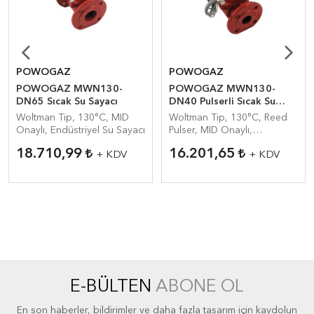
POWOGAZ
POWOGAZ
POWOGAZ MWN130-
POWOGAZ MWN130-
DN65 Sıcak Su Sayacı
DN40 Pulserli Sıcak Su
Sayacı
Woltman Tip, 130°C, MID
Woltman Tip, 130°C, Reed
Onaylı, Endüstriyel Su Sayacı
Pulser, MID Onaylı,
Endüstriyel Su Sayacı
18.710,99
16.201,65
+ KDV
+ KDV
E-BÜLTEN
ABONE OL
En son haberler, bildirimler ve daha fazla tasarım için kaydolun