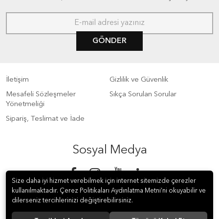
GÖNDER
İletişim
Gizlilik ve Güvenlik
Mesafeli Sözleşmeler
Sıkça Sorulan Sorular
Yönetmeliği
Sipariş, Teslimat ve İade
Sosyal Medya
Size daha iyi hizmet verebilmek için internet sitemizde çerezler
kullanılmaktadır. Çerez Politikaları Aydınlatma Metni’ni okuyabilir ve
dilerseniz tercihlerinizi değiştirebilirsiniz.