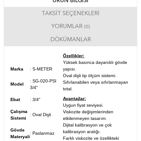
ÜRÜN BILGISI
TAKSIT SEÇENEKLERI
YORUMLAR
(0)
DÖKÜMANLAR
Özellikler:
Yüksek basınca dayanıklı gövde
Marka
: S-METER
yapısı.
Oval dişli tip ölçüm sistemi.
:
SG-020-PSI
Sıfırlanabilen veya sıfırlanmayan
Model
3/4"
total.
Avantajlar:
Ebat
:
3/4"
Uygun fiyat seviyesi.
Çalışma
Viskozite değişimlerinden
:
Oval Dişli
Sistemi
etkilenmeyen tasarım.
Dijital kalibrasyon ve çok
Gövde
kalibrasyon aralığı.
:
Paslanmaz
Materyali
Farklı viskozite ve özellikteki