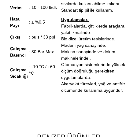
sıvılarda kullanılabilme imkanı.
:
10 - 100 lt/dk
Verim
Standart tip pil ile kullanım.
Hata
Uygulamalar:
:
± %0,5
Payı
Fabrikalarda, çiftliklerde araçlara
yakıt ikmalinde.
Çıkış
:
puls / 33 ppl
Bio dizel üretim tesislerinde.
Madeni yağ sanayinde.
Çalışma
:
30 Bar Max.
Makina sanayinde ve dolum
Basıncı
makinelerinde .
Otomasyon sistemlerinde yüksek
:
-10 °C / +60
Çalışma
ölçüm doğruluğu gerektiren
°C
Sıcaklığı
uygulamalarda.
Akaryakıt türevleri, yağ ve antifriz
ölçümünde kullanıma uygundur.