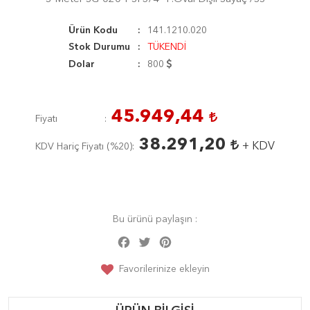
Ürün Kodu
141.1210.020
Stok Durumu
TÜKENDİ
Dolar
800
45.949,44
Fiyatı
38.291,20
+ KDV
KDV Hariç Fiyatı (
%20
)
Bu ürünü paylaşın :
Facebook
Twitter
Pinterest
Share
Favorilerinize ekleyin