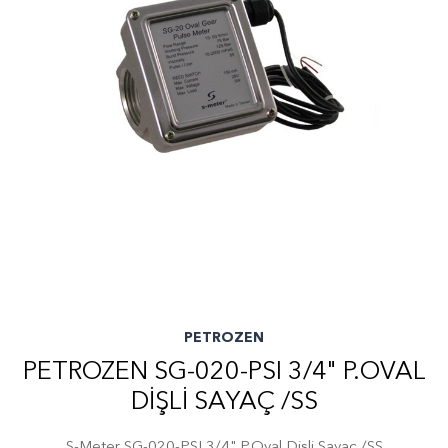
PETROZEN
PETROZEN SG-020-PSI 3/4" P.OVAL
DIŞLI SAYAÇ /SS
S-Meter SG-020-PSI 3/4" P.Oval Dişli Sayaç /SS