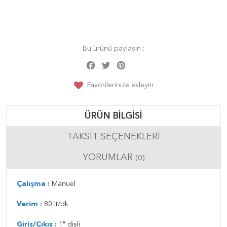
Bu ürünü paylaşın :
Facebook
Twitter
Pinterest
Share
Favorilerinize ekleyin
ÜRÜN BILGISI
TAKSIT SEÇENEKLERI
YORUMLAR
(0)
Çalışma :
Manuel
Verim :
80 lt/dk
Giriş/Çıkış :
1″ dişli