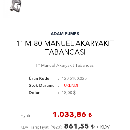
ADAM PUMPS
1" M-80 MANUEL AKARYAKIT
TABANCASI
1" Manuel Akaryakıt Tabancası
Ürün Kodu
120.6100.025
Stok Durumu
TÜKENDİ
Dolar
18,00
1.033,86
Fiyatı
861,55
+ KDV
KDV Hariç Fiyatı (
%20
)