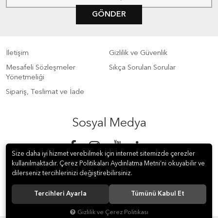
GÖNDER
İletişim
Gizlilik ve Güvenlik
Mesafeli Sözleşmeler
Sıkça Sorulan Sorular
Yönetmeliği
Sipariş, Teslimat ve İade
Sosyal Medya
Size daha iyi hizmet verebilmek için internet sitemizde çerezler
kullanılmaktadır. Çerez Politikaları Aydınlatma Metni’ni okuyabilir ve
dilerseniz tercihlerinizi değiştirebilirsiniz.
Tercihleri Ayarla
Tümünü Kabul Et
© 2018 S Meter Sayaç ve Otomasyon A.Ş. Tüm hakları saklıdır.
Gizlilik ve Çerez Politikası