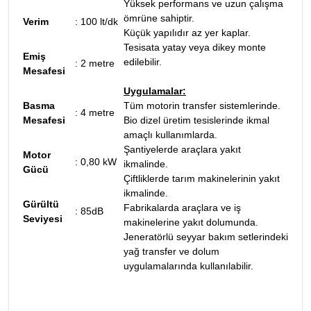
Yüksek performans ve uzun çalışma
ömrüne sahiptir.
Verim
: 10
0 lt/dk
Küçük yapılıdır az yer kaplar.
Tesisata yatay veya dikey monte
Emiş
edilebilir.
:
2 metre
Mesafesi
Uygulamalar:
Basma
Tüm motorin transfer sistemlerinde.
:
4 metre
Mesafesi
Bio dizel üretim tesislerinde ikmal
amaçlı kullanımlarda.
Şantiyelerde araçlara yakıt
Motor
:
0,80 kW
ikmalinde.
Gücü
Çiftliklerde tarım makinelerinin yakıt
ikmalinde.
Gürültü
Fabrikalarda araçlara ve iş
: 85
dB
Seviyesi
makinelerine yakıt dolumunda.
Jeneratörlü seyyar bakım setlerindeki
yağ transfer ve dolum
uygulamalarında kullanılabilir.