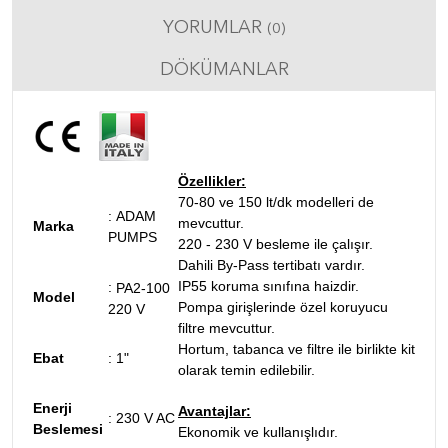
YORUMLAR
(0)
DÖKÜMANLAR
Özellikler:
70-80 ve 150 lt/dk modelleri de
:
ADAM
mevcuttur.
Marka
PUMPS
220 - 230 V besleme ile çalışır.
Dahili By-Pass tertibatı vardır.
IP55 koruma sınıfına haizdir.
:
PA2-100
Model
Pompa girişlerinde özel koruyucu
220 V
filtre mevcuttur.
Hortum, tabanca ve filtre ile birlikte kit
Ebat
:
1"
olarak temin edilebilir.
Enerji
Avantajlar:
:
230 V AC
Beslemesi
Ekonomik ve kullanışlıdır.