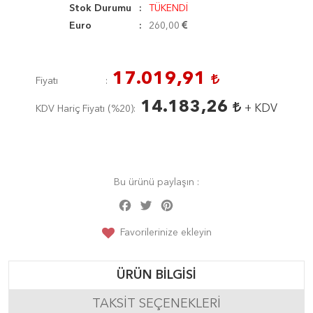
Stok Durumu
TÜKENDİ
Euro
260,00
17.019,91
Fiyatı
14.183,26
+ KDV
KDV Hariç Fiyatı (
%20
)
Bu ürünü paylaşın :
Facebook
Twitter
Pinterest
Share
Favorilerinize ekleyin
ÜRÜN BILGISI
TAKSIT SEÇENEKLERI