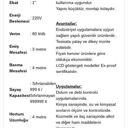
Ebat
:
1"
kullanıma uygundur.
Yapısı küçüktür, montajı kolaydır.
Enerji
:
220V
Beslemesi
Avantajlar:
Endüstriyel uygulamalara uygun
Verim
:
80 lt/dk
sağlam yapılı güvenilir ürünlerdir.
.
Tesisata yatay ve dikey monte
Emiş
edilebilir.
:
3 metre
Mesafesi
Fiyatı benzer ürünlere göre
oldukça ekonomiktir.
Basma
LCD göstergeli modeller Ex-proof
:
4 metre
Mesafesi
sertifikalıdır.
:
Sıfırlanabilen
Uygulamalar:
Sayaç
999 lt /
Dolum ve debi kontrolü
Kapasitesi
Sıfırlanmayan
uygulamalarında.
999999 lt
Kimya sanayinde, su ve kimyasal
sıvıların ölçüm ve kontrolünde.
Hortum
Kozmetik ve ilaç sanayinde alkol
:
4 metre
Uzunluğu
ve diğer ham maddelerin