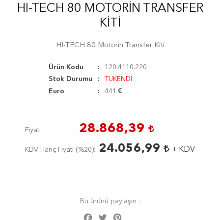
HI-TECH 80 MOTORIN TRANSFER
KITI
HI-TECH 80 Motorin Transfer Kiti
Ürün Kodu
120.4110.220
Stok Durumu
TÜKENDİ
Euro
441
28.868,39
Fiyatı
24.056,99
+ KDV
KDV Hariç Fiyatı (
%20
)
Bu ürünü paylaşın :
Facebook
Twitter
Pinterest
Share