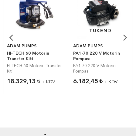
TÜKENDI
TÜKENDI
ADAM PUMPS
ADAM PUMPS
HI-TECH 60 Motorin
PA1-70 220 V Motorin
Transfer Kiti
Pompası
HI-TECH 60 Motorin Transfer
PA1-70 220 V Motorin
Kiti
Pompası
18.329,13
6.182,45
+ KDV
+ KDV