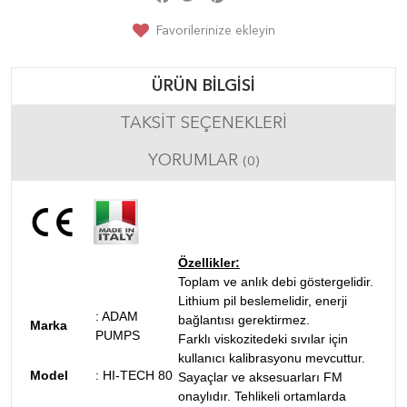
Favorilerinize ekleyin
ÜRÜN BILGISI
TAKSIT SEÇENEKLERI
YORUMLAR
(0)
Özellikler:
Toplam ve anlık debi göstergelidir.
Lithium pil beslemelidir, enerji
:
ADAM
bağlantısı gerektirmez.
Marka
PUMPS
Farklı viskozitedeki sıvılar için
kullanıcı kalibrasyonu mevcuttur.
Model
:
HI-TECH 80
Sayaçlar ve aksesuarları FM
onaylıdır. Tehlikeli ortamlarda