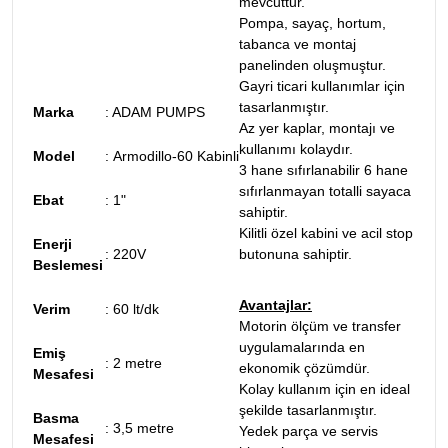
mevcuttur.
Pompa, sayaç, hortum,
tabanca ve montaj
panelinden oluşmuştur.
Gayri ticari kullanımlar için
tasarlanmıştır.
Marka
:
ADAM PUMPS
Az yer kaplar, montajı ve
kullanımı kolaydır.
Model
:
Armodillo-60 Kabinli
3 hane sıfırlanabilir 6 hane
sıfırlanmayan totalli sayaca
Ebat
:
1"
sahiptir.
Kilitli özel kabini ve acil stop
Enerji
:
220V
butonuna sahiptir.
Beslemesi
Avantajlar:
Verim
:
60 lt/dk
Motorin ölçüm ve transfer
uygulamalarında en
Emiş
:
2 metre
ekonomik çözümdür.
Mesafesi
Kolay kullanım için en ideal
şekilde tasarlanmıştır.
Basma
:
3,5 metre
Yedek parça ve servis
Mesafesi