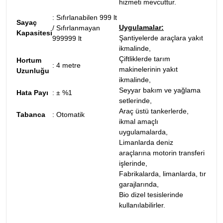
hizmeti mevcuttur.
:
Sıfırlanabilen 999 lt
Sayaç
Uygulamalar:
/ Sıfırlanmayan
Kapasitesi
Şantiyelerde araçlara yakıt
999999 lt
ikmalinde,
Çiftliklerde tarım
Hortum
:
4 metre
makinelerinin yakıt
Uzunluğu
ikmalinde,
Seyyar bakım ve yağlama
Hata Payı
:
± %1
setlerinde,
Araç üstü tankerlerde,
Tabanca
:
Otomatik
ikmal amaçlı
uygulamalarda,
Limanlarda deniz
araçlarına motorin transferi
işlerinde,
Fabrikalarda, limanlarda, tır
garajlarında,
Bio dizel tesislerinde
kullanılabilirler.