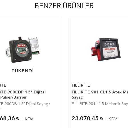
BENZER ÜRÜNLER
TÜKENDI
TÜKENDI
RITE
FILL RITE
ITE 900CDP 1.5" Dijital
FILL RITE 901 CL1.5 Atex Mekanik
Pulser/Barrier
Sayaç
ITE 900DB 1.5" Dijital Sayaç /
FILL RITE 901 L1.5 Mekanik Sa
r
368,36
23.070,45
+ KDV
+ KDV