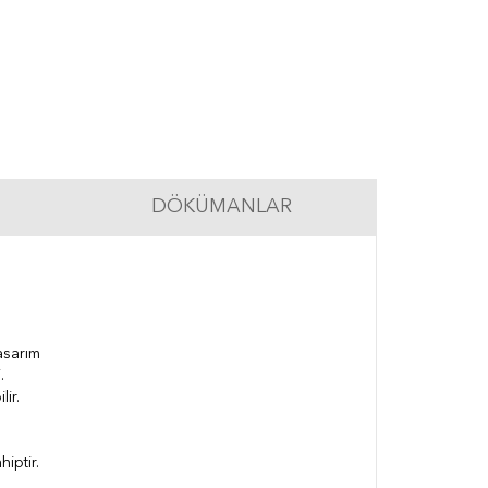
DÖKÜMANLAR
asarım
.
ir.
hiptir.