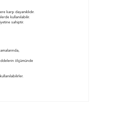
e karşı dayanıklıdır.
rde kullanılabilir.
etine sahiptir.
lamalarında,
maddelerin ölçümünde
llanılabilirler.