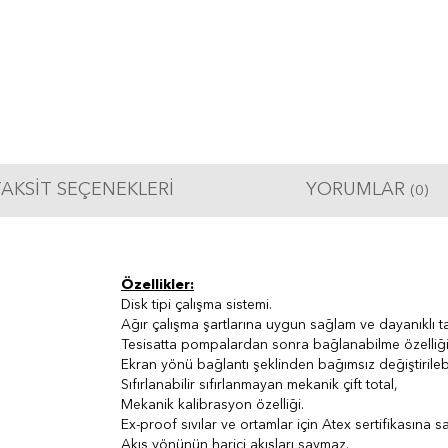
AKSIT SEÇENEKLERI
YORUMLAR
(0)
Özellikler:
Disk tipi çalışma sistemi.
Ağır çalışma şartlarına uygun sağlam ve dayanıklı t
Tesisatta pompalardan sonra bağlanabilme özelliği
Ekran yönü bağlantı şeklinden bağımsız değiştirilebil
Sıfırlanabilir sıfırlanmayan mekanik çift total,
Mekanik kalibrasyon özelliği.
Ex-proof sıvılar ve ortamlar için Atex sertifikasına sa
Akış yönünün harici akışları saymaz.