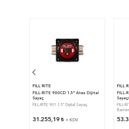
FILL RITE
FILL 
rlı Sayaç
FILL-RITE 900CD 1.5" Atex Dijital
FILL-R
Sayaç
Sayaç/
FILL-RITE 901 1.5" Dijital Sayaç
FILL-R
Barrie
31.255,19
53.
+ KDV