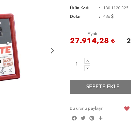
Ürün Kodu
130.1120.025
Dolar
486
Fiyatı
27.914,28
2
SEPETE EKLE
Bu ürünü paylaşın :
Facebook
Twitter
Pinterest
Share