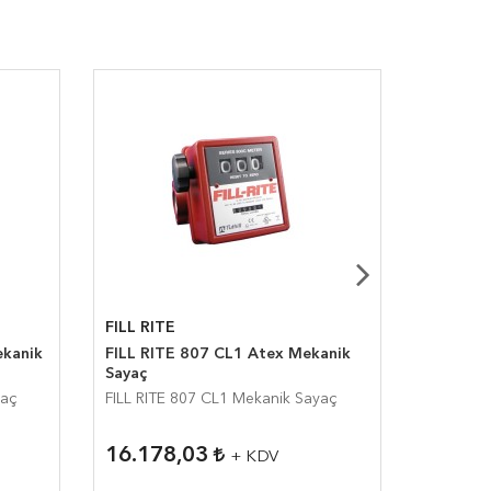
FILL RITE
FILL RIT
FILL RITE 807 CL1 Atex Mekanik
FILL RI
Sayaç
Mekanik
yaç
FILL RITE 807 CL1 Mekanik Sayaç
16.178,03
27.80
+ KDV