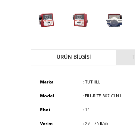
ÜRÜN BILGISI
T
Marka
:
TUTHILL
Model
:
FILL-RITE 807 CLN1
Ebat
: 1”
Verim
: 29 – 76 lt/dk