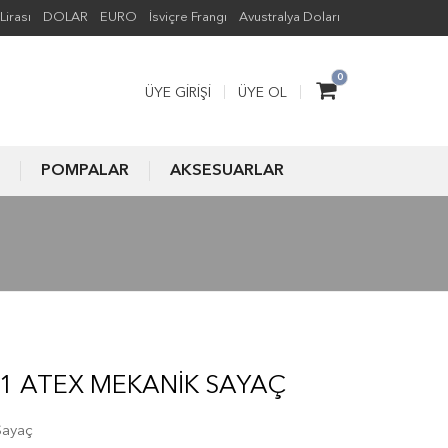
Lirası
DOLAR
EURO
İsviçre Frangı
Avustralya Doları
0
ÜYE GIRIŞI
ÜYE OL
POMPALAR
AKSESUARLAR
LN1 ATEX MEKANIK SAYAÇ
Sayaç