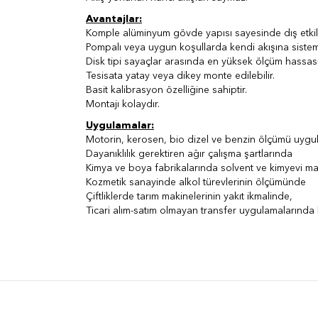
Avantajlar:
Komple alüminyum gövde yapısı sayesinde dış etkiler
Pompalı veya uygun koşullarda kendi akışına sistemle
Disk tipi sayaçlar arasında en yüksek ölçüm hassasiy
Tesisata yatay veya dikey monte edilebilir.
Basit kalibrasyon özelliğine sahiptir.
Montajı kolaydır.
Uygulamalar:
Motorin, kerosen, bio dizel ve benzin ölçümü uygu
Dayanıklılık gerektiren ağır çalışma şartlarında
Kimya ve boya fabrikalarında solvent ve kimyevi 
Kozmetik sanayinde alkol türevlerinin ölçümünde
Çiftliklerde tarım makinelerinin yakıt ikmalinde,
Ticari alım-satım olmayan transfer uygulamalarında ku