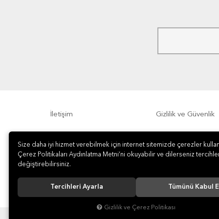
İletişim
Gizlilik ve Güvenlik
Sıkça Sorulan Sorular
Sipariş, Teslimat v
Size daha iyi hizmet verebilmek için internet sitemizde çerezler kullan
Çerez Politikaları Aydınlatma Metni’ni okuyabilir ve dilerseniz tercihler
değiştirebilirsiniz.
Tercihleri Ayarla
Tümünü Kabul E
Gizlilik ve Çerez Politikası