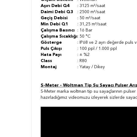
Aşırı Debi Q4
: 3125 m³/saat
Daimi Debi Q3
: 2500 m³/saat
Geçiş Debisi
: 50 m³/saat
Min Debi Q1
: 31,25 m³/saat
Çalışma Basıncı
: 16 Bar
Çalışma Sıcaklığı
: 50 °C
Gösterge
: IP68 ve 2 ayrı değerde puls v
Puls Çıkışı
: 100 ppl / 1.000 ppl
Hata Payı
: ± %2
Class
: R80
Montaj
: Yatay / Dikey
S-Meter - Woltman Tip Su Sayacı Pulser Arı
S-Meter marka woltman tip su sayaçlarının pulser 
hazırladığımız videomuzu izleyerek sizlerde sayac