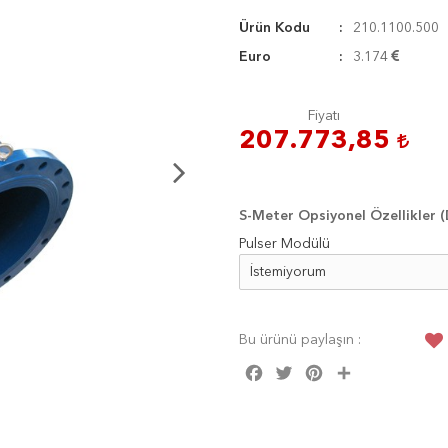
Ürün Kodu
210.1100.500
Euro
3.174
Fiyatı
207.773,85
S-Meter Opsiyonel Özellikler
Pulser Modülü
Bu ürünü paylaşın :
Facebook
Twitter
Pinterest
Share