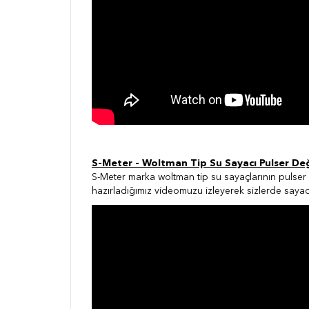
S-Meter - Woltman Tip Su Sayacı Pulser De
S-Meter marka woltman tip su sayaçlarının pulser 
hazırladığımız videomuzu izleyerek sizlerde sayacı