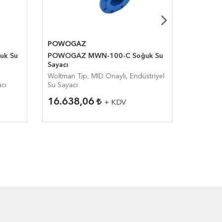
POWOGAZ
S-METE
uk Su
POWOGAZ MWN-100-C Soğuk Su
S-METER
Sayacı
Sayacı
Woltman Tip, MID Onaylı, Endüstriyel
Woltman 
acı
Su Sayacı
Göstergel
16.638,06
8.564
+ KDV