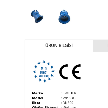
ÜRÜN BILGISI
T
Marka
: S-METER
Model
: WP-SDC
Ebat
: DN500
Ölçüm Sistemi
: Woltman