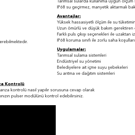
Tarımsal sularda kullanıma uygun ölçüm s
IP68 su geçirmez, manyetik aktarmalı bak
Avantajlar:
Yüksek hassasiyetli ölçüm ile su tüketimin
Uzun ömürlü ve düşük bakım gerektiren d
Farklı puls çıkışı seçenekleri ile uzaktan
IP68 koruma sınıfı ile zorlu saha koşulla
erebilmektedir.
Uygulamalar:
Tarımsal sulama sistemleri
Endüstriyel su yönetimi
Belediyelere ait içme suyu şebekeleri
Su arıtma ve dağıtım sistemleri
za Kontrolü
arıza kontrolü nasıl yapılır sorusuna cevap olarak
ınızın pulser modülünü kontrol edebilirsiniz.