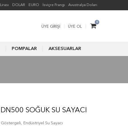
Lirası
DOLAR
EURO
İsviçre Frangı
Avustralya Doları
0
ÜYE GIRIŞI
ÜYE OL
POMPALAR
AKSESUARLAR
 DN500 SOĞUK SU SAYACI
Göstergeli, Endüstriyel Su Sayacı