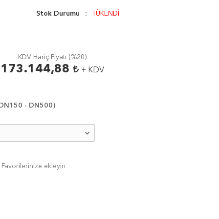
Stok Durumu
TÜKENDİ
KDV Hariç Fiyatı (
%20
)
173.144,88
+ KDV
 (DN150 - DN500)
Favorilerinize ekleyin