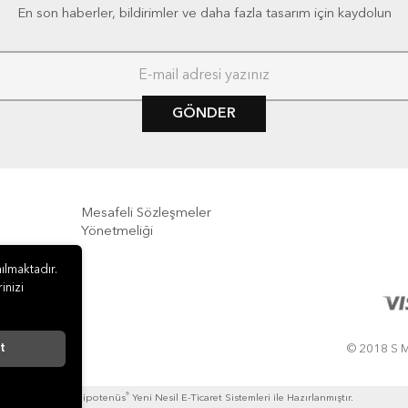
En son haberler, bildirimler ve daha fazla tasarım için kaydolun
GÖNDER
Mesafeli Sözleşmeler
Yönetmeliği
e İade
ılmaktadır.
inizi
t
© 2018 S M
®
Hipotenüs
Yeni Nesil E-Ticaret Sistemleri ile Hazırlanmıştır.