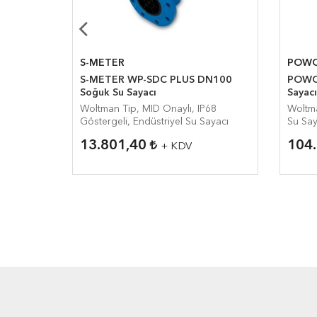
S-METER
POW
DN150
S-METER WP-SDC PLUS DN100
POWO
Soğuk Su Sayacı
Sayac
68
Woltman Tip, MID Onaylı, IP68
Woltma
ayacı
Göstergeli, Endüstriyel Su Sayacı
Su Say
13.801,40
104
+ KDV