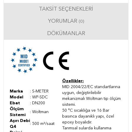
TAKSIT SEÇENEKLERI
YORUMLAR
(0)
DÖKÜMANLAR
Özellikler:
MID 2004/22/EC standartlarına
Marka
: S-METER
uygun, değiştirilebilir
Model
: WP-SDC
mekanizmalı Woltman tip ölçüm
Ebat
: DN200
sistemi.
Ölçüm
50 °C sıcaklığa ve 16 Bar
: Woltman
Sistemi
basınca dayanıklı yapı, özel
Aşırı Debi
epoxy boyalıdır.
: 500 m³/saat
Q4
Tarımsal sularda kullanıma