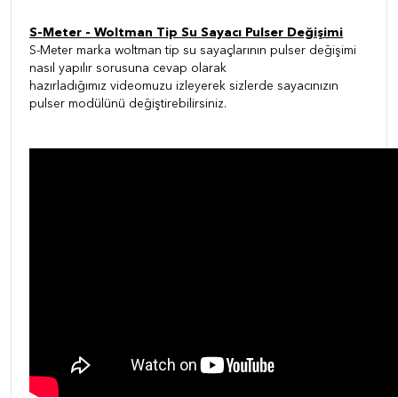
S-Meter - Woltman Tip Su Sayacı Pulser Değişimi
S-Meter marka woltman tip su sayaçlarının pulser değişimi
nasıl yapılır sorusuna cevap olarak
hazırladığımız videomuzu izleyerek sizlerde sayacınızın
pulser modülünü değiştirebilirsiniz.