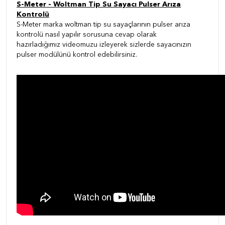
S-Meter - Woltman Tip Su Sayacı Pulser Arıza
Kontrolü
S-Meter marka woltman tip su sayaçlarının pulser arıza
kontrolü nasıl yapılır sorusuna cevap olarak
hazırladığımız videomuzu izleyerek sizlerde sayacınızın
pulser modülünü kontrol edebilirsiniz.