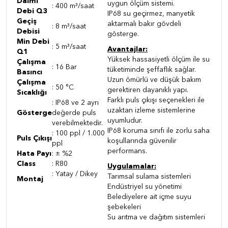
Daimi
uygun ölçüm sistemi.
: 400 m³/saat
Debi Q3
IP68 su geçirmez, manyetik
Geçiş
aktarmalı bakır gövdeli
: 8 m³/saat
Debisi
gösterge.
Min Debi
: 5 m³/saat
Avantajlar:
Q1
Yüksek hassasiyetli ölçüm ile su
Çalışma
: 16 Bar
tüketiminde şeffaflık sağlar.
Basıncı
Uzun ömürlü ve düşük bakım
Çalışma
: 50 °C
gerektiren dayanıklı yapı.
Sıcaklığı
Farklı puls çıkışı seçenekleri ile
: IP68 ve 2 ayrı
uzaktan izleme sistemlerine
Gösterge
değerde puls
uyumludur.
verebilmektedir.
IP68 koruma sınıfı ile zorlu saha
: 100 ppl / 1.000
Puls Çıkışı
koşullarında güvenilir
ppl
performans.
Hata Payı
: ± %2
Class
: R80
Uygulamalar:
: Yatay / Dikey
Tarımsal sulama sistemleri
Montaj
Endüstriyel su yönetimi
Belediyelere ait içme suyu
şebekeleri
Su arıtma ve dağıtım sistemleri