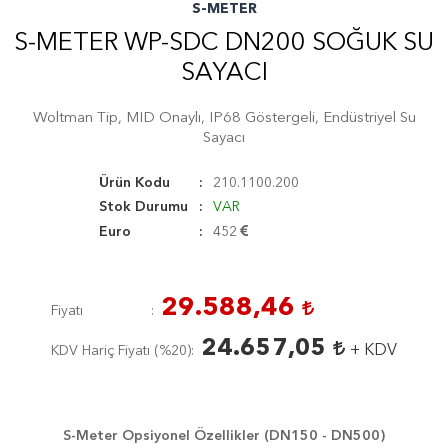
S-METER
S-METER WP-SDC DN200 SOĞUK SU
SAYACI
Woltman Tip, MID Onaylı, IP68 Göstergeli, Endüstriyel Su
Sayacı
Ürün Kodu
210.1100.200
Stok Durumu
VAR
Euro
452
29.588,46
Fiyatı
24.657,05
+ KDV
KDV Hariç Fiyatı (
%20
)
S-Meter Opsiyonel Özellikler (DN150 - DN500)