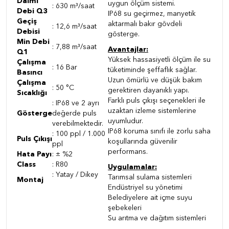
Daimi
uygun ölçüm sistemi.
: 630 m³/saat
Debi Q3
IP68 su geçirmez, manyetik
Geçiş
aktarmalı bakır gövdeli
: 12,6 m³/saat
Debisi
gösterge.
Min Debi
: 7,88 m³/saat
Avantajlar:
Q1
Yüksek hassasiyetli ölçüm ile su
Çalışma
: 16 Bar
tüketiminde şeffaflık sağlar.
Basıncı
Uzun ömürlü ve düşük bakım
Çalışma
: 50 °C
gerektiren dayanıklı yapı.
Sıcaklığı
Farklı puls çıkışı seçenekleri ile
: IP68 ve 2 ayrı
uzaktan izleme sistemlerine
Gösterge
değerde puls
uyumludur.
verebilmektedir.
IP68 koruma sınıfı ile zorlu saha
: 100 ppl / 1.000
Puls Çıkışı
koşullarında güvenilir
ppl
performans.
Hata Payı
: ± %2
Class
: R80
Uygulamalar:
: Yatay / Dikey
Tarımsal sulama sistemleri
Montaj
Endüstriyel su yönetimi
Belediyelere ait içme suyu
şebekeleri
Su arıtma ve dağıtım sistemleri