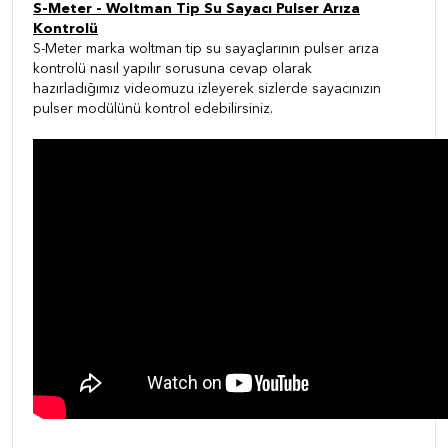
S-Meter - Woltman Tip Su Sayacı Pulser Arıza
Kontrolü
S-Meter marka woltman tip su sayaçlarının pulser arıza
kontrolü nasıl yapılır sorusuna cevap olarak
hazırladığımız videomuzu izleyerek sizlerde sayacınızın
pulser modülünü kontrol edebilirsiniz.