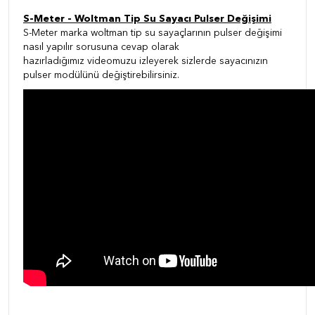
S-Meter - Woltman Tip Su Sayacı Pulser Değişimi
S-Meter marka woltman tip su sayaçlarının pulser değişimi
nasıl yapılır sorusuna cevap olarak
hazırladığımız videomuzu izleyerek sizlerde sayacınızın
pulser modülünü değiştirebilirsiniz.