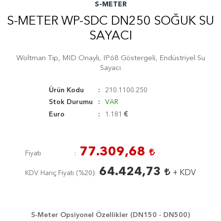
S-METER
S-METER WP-SDC DN250 SOĞUK SU
SAYACI
Woltman Tip, MID Onaylı, IP68 Göstergeli, Endüstriyel Su
Sayacı
Ürün Kodu
210.1100.250
Stok Durumu
VAR
Euro
1.181
77.309,68
Fiyatı
64.424,73
+ KDV
KDV Hariç Fiyatı (
%20
)
S-Meter Opsiyonel Özellikler (DN150 - DN500)