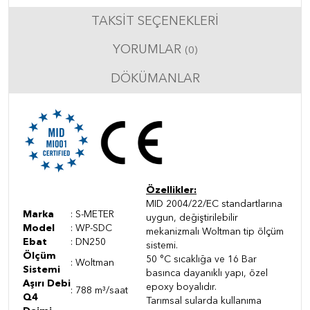
TAKSIT SEÇENEKLERI
YORUMLAR
(0)
DÖKÜMANLAR
Özellikler:
MID 2004/22/EC standartlarına
Marka
: S-METER
uygun, değiştirilebilir
Model
: WP-SDC
mekanizmalı Woltman tip ölçüm
Ebat
: DN250
sistemi.
Ölçüm
50 °C sıcaklığa ve 16 Bar
: Woltman
Sistemi
basınca dayanıklı yapı, özel
Aşırı Debi
epoxy boyalıdır.
: 788 m³/saat
Q4
Tarımsal sularda kullanıma