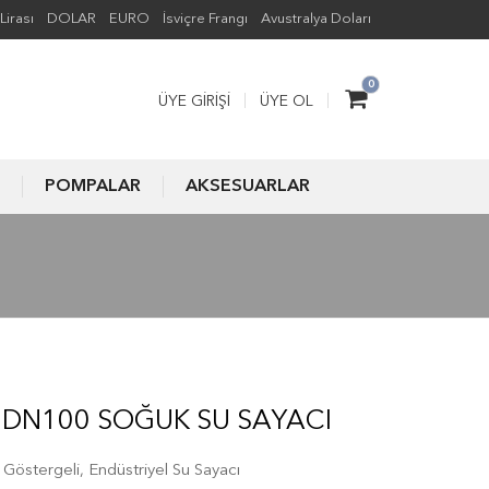
Lirası
DOLAR
EURO
İsviçre Frangı
Avustralya Doları
0
ÜYE GIRIŞI
ÜYE OL
POMPALAR
AKSESUARLAR
 DN100 SOĞUK SU SAYACI
Göstergeli, Endüstriyel Su Sayacı