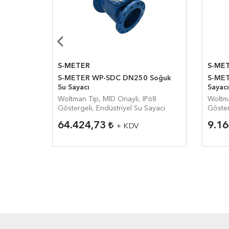
S-METER
S-ME
DN150
S-METER WP-SDC DN250 Soğuk
S-MET
Su Sayacı
Sayacı
68
Woltman Tip, MID Onaylı, IP68
Woltma
ayacı
Göstergeli, Endüstriyel Su Sayacı
Göster
64.424,73
9.1
+ KDV