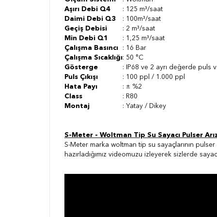
Aşırı Debi Q4
: 125 m³/saat
Daimi Debi Q3
: 100m³/saat
Geçiş Debisi
: 2 m³/saat
Min Debi Q1
: 1,25 m³/saat
Çalışma Basıncı
: 16 Bar
Çalışma Sıcaklığı
: 50 °C
Gösterge
: IP68 ve 2 ayrı değerde puls v
Puls Çıkışı
: 100 ppl / 1.000 ppl
Hata Payı
: ± %2
Class
: R80
Montaj
: Yatay / Dikey
S-Meter - Woltman Tip Su Sayacı Pulser Arı
S-Meter marka woltman tip su sayaçlarının pulser 
hazırladığımız videomuzu izleyerek sizlerde sayac