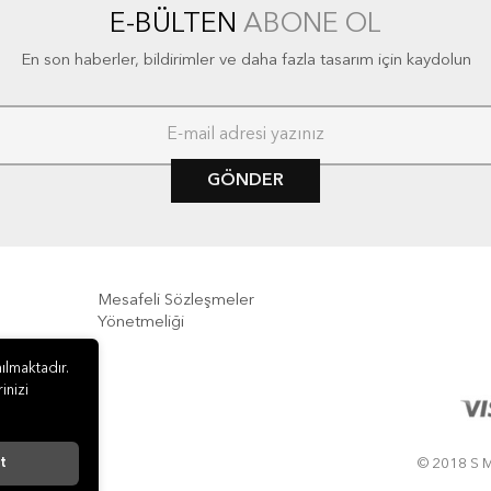
E-BÜLTEN
ABONE OL
En son haberler, bildirimler ve daha fazla tasarım için kaydolun
GÖNDER
Mesafeli Sözleşmeler
Yönetmeliği
e İade
ılmaktadır.
inizi
t
© 2018 S M