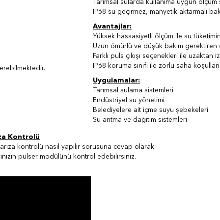
Tarımsal sularda kullanıma uygun ölçüm s
IP68 su geçirmez, manyetik aktarmalı bak
Avantajlar:
Yüksek hassasiyetli ölçüm ile su tüketimin
Uzun ömürlü ve düşük bakım gerektiren d
Farklı puls çıkışı seçenekleri ile uzaktan
IP68 koruma sınıfı ile zorlu saha koşulla
erebilmektedir.
Uygulamalar:
Tarımsal sulama sistemleri
Endüstriyel su yönetimi
Belediyelere ait içme suyu şebekeleri
Su arıtma ve dağıtım sistemleri
za Kontrolü
arıza kontrolü nasıl yapılır sorusuna cevap olarak
ınızın pulser modülünü kontrol edebilirsiniz.