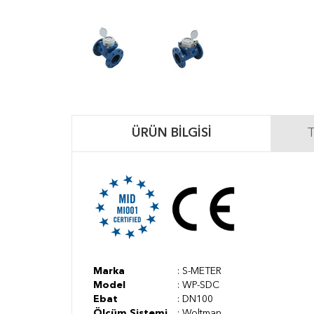
ÜRÜN BILGISI
T
Marka
: S-METER
Model
: WP-SDC
Ebat
: DN100
Ölçüm Sistemi
: Woltman