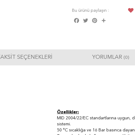
Bu ürünü paylaşın :
Facebook
Twitter
Pinterest
Share
AKSIT SEÇENEKLERI
YORUMLAR
(0)
Özellikler:
MID 2004/22/EC standartlarına uygun, değ
sistemi.
50 °C sıcaklığa ve 16 Bar basınca dayanık