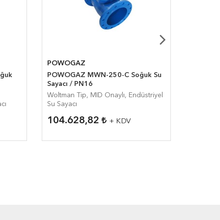
POWOGAZ
S-METE
ğuk
POWOGAZ MWN-250-C Soğuk Su
S-METER
Sayacı / PN16
Sayacı
Woltman Tip, MID Onaylı, Endüstriyel
Woltman 
acı
Su Sayacı
Göstergel
104.628,82
8.564
+ KDV