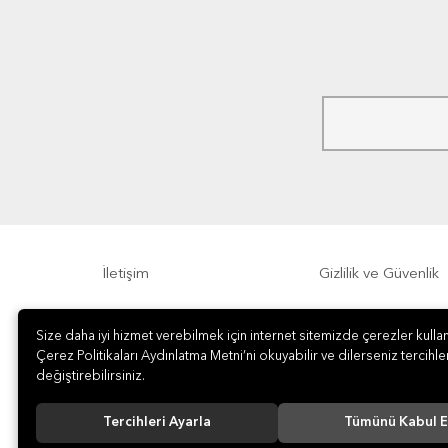
İletişim
Gizlilik ve Güvenlik
Sıkça Sorulan Sorular
Sipariş, Teslimat v
Size daha iyi hizmet verebilmek için internet sitemizde çerezler kullan
Çerez Politikaları Aydınlatma Metni’ni okuyabilir ve dilerseniz tercihler
değiştirebilirsiniz.
Tercihleri Ayarla
Tümünü Kabul E