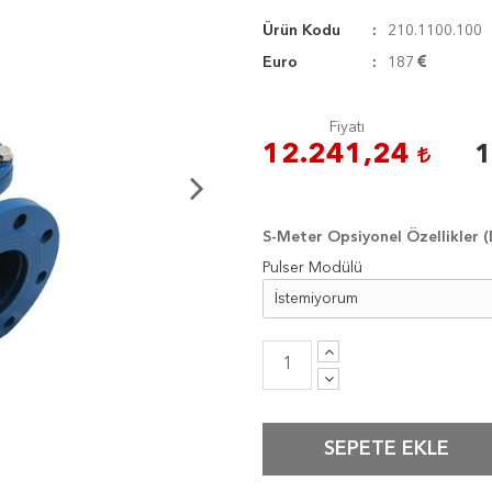
Ürün Kodu
210.1100.100
Euro
187
Fiyatı
12.241,24
1
S-Meter Opsiyonel Özellikler
Pulser Modülü
SEPETE EKLE