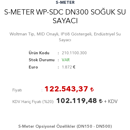
S-METER
S-METER WP-SDC DN300 SOĞUK SU
SAYACI
Woltman Tip, MID Onaylı, IP68 Göstergeli, Endüstriyel Su
Sayacı
Ürün Kodu
210.1100.300
Stok Durumu
VAR
Euro
1.872
122.543,37
Fiyatı
102.119,48
+ KDV
KDV Hariç Fiyatı (
%20
)
S-Meter Opsiyonel Özellikler (DN150 - DN500)