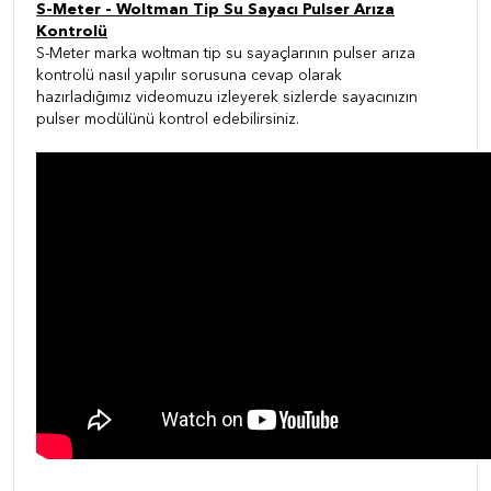
S-Meter - Woltman Tip Su Sayacı Pulser Arıza
Kontrolü
S-Meter marka woltman tip su sayaçlarının pulser arıza
kontrolü nasıl yapılır sorusuna cevap olarak
hazırladığımız videomuzu izleyerek sizlerde sayacınızın
pulser modülünü kontrol edebilirsiniz.