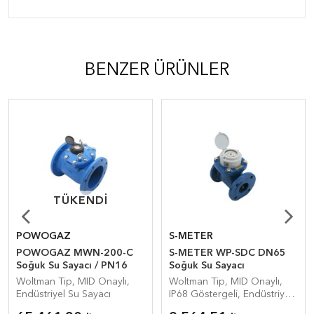
BENZER ÜRÜNLER
TÜKENDI
TÜKENDI
POWOGAZ
S-METER
POWOGAZ MWN-200-C
S-METER WP-SDC DN65
Soğuk Su Sayacı / PN16
Soğuk Su Sayacı
Woltman Tip, MID Onaylı,
Woltman Tip, MID Onaylı,
Endüstriyel Su Sayacı
IP68 Göstergeli, Endüstriyel
Su Sayacı