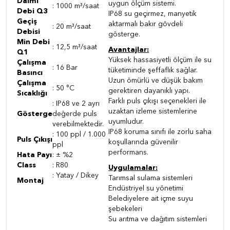
Daimi
uygun ölçüm sistemi.
: 1000 m³/saat
Debi Q3
IP68 su geçirmez, manyetik
Geçiş
aktarmalı bakır gövdeli
: 20 m³/saat
Debisi
gösterge.
Min Debi
: 12,5 m³/saat
Avantajlar:
Q1
Yüksek hassasiyetli ölçüm ile su
Çalışma
: 16 Bar
tüketiminde şeffaflık sağlar.
Basıncı
Uzun ömürlü ve düşük bakım
Çalışma
: 50 °C
gerektiren dayanıklı yapı.
Sıcaklığı
Farklı puls çıkışı seçenekleri ile
: IP68 ve 2 ayrı
uzaktan izleme sistemlerine
Gösterge
değerde puls
uyumludur.
verebilmektedir.
IP68 koruma sınıfı ile zorlu saha
: 100 ppl / 1.000
Puls Çıkışı
koşullarında güvenilir
ppl
performans.
Hata Payı
: ± %2
Class
: R80
Uygulamalar:
: Yatay / Dikey
Tarımsal sulama sistemleri
Montaj
Endüstriyel su yönetimi
Belediyelere ait içme suyu
şebekeleri
Su arıtma ve dağıtım sistemleri