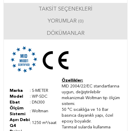
TAKSIT SEÇENEKLERI
YORUMLAR
(0)
DÖKÜMANLAR
Özellikler:
MID 2004/22/EC standartlarına
Marka
: S-METER
uygun, değiştirilebilir
Model
: WP-SDC
mekanizmalı Woltman tip ölçüm
Ebat
: DN300
sistemi.
Ölçüm
50 °C sıcaklığa ve 16 Bar
: Woltman
Sistemi
basınca dayanıklı yapı, özel
Aşırı Debi
epoxy boyalıdır.
: 1250 m³/saat
Q4
Tarımsal sularda kullanıma