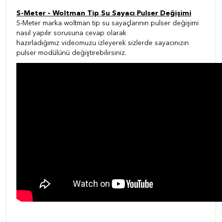
S-Meter - Woltman Tip Su Sayacı Pulser Değişimi
S-Meter marka woltman tip su sayaçlarının pulser değişimi
nasıl yapılır sorusuna cevap olarak
hazırladığımız videomuzu izleyerek sizlerde sayacınızın
pulser modülünü değiştirebilirsiniz.