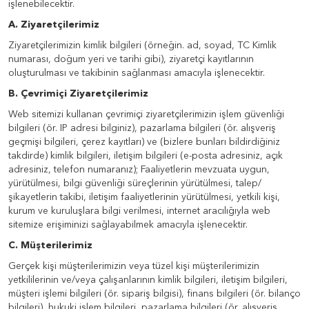
işlenebilecektir.
A. Ziyaretçilerimiz
Ziyaretçilerimizin kimlik bilgileri (örneğin. ad, soyad, TC Kimlik
numarası, doğum yeri ve tarihi gibi), ziyaretçi kayıtlarının
oluşturulması ve takibinin sağlanması amacıyla işlenecektir.
B. Çevrimiçi Ziyaretçilerimiz
Web sitemizi kullanan çevrimiçi ziyaretçilerimizin işlem güvenliği
bilgileri (ör. IP adresi bilginiz), pazarlama bilgileri (ör. alışveriş
geçmişi bilgileri, çerez kayıtları) ve (bizlere bunları bildirdiğiniz
takdirde) kimlik bilgileri, iletişim bilgileri (e-posta adresiniz, açık
adresiniz, telefon numaranız); Faaliyetlerin mevzuata uygun,
yürütülmesi, bilgi güvenliği süreçlerinin yürütülmesi, talep/
şikayetlerin takibi, iletişim faaliyetlerinin yürütülmesi, yetkili kişi,
kurum ve kuruluşlara bilgi verilmesi, internet aracılığıyla web
sitemize erişiminizi sağlayabilmek amacıyla işlenecektir.
C. Müşterilerimiz
Gerçek kişi müşterilerimizin veya tüzel kişi müşterilerimizin
yetkililerinin ve/veya çalışanlarının kimlik bilgileri, iletişim bilgileri,
müşteri işlemi bilgileri (ör. sipariş bilgisi), finans bilgileri (ör. bilanço
bilgileri), hukuki işlem bilgileri, pazarlama bilgileri (ör. alışveriş