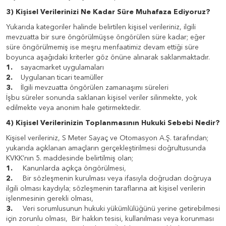
3) Kişisel Verilerinizi Ne Kadar Süre Muhafaza Ediyoruz?
Yukarıda kategoriler halinde belirtilen kişisel verileriniz, ilgili
mevzuatta bir sure öngörülmüşse öngörülen süre kadar; eğer
süre öngörülmemiş ise meşru menfaatimiz devam ettiği süre
boyunca aşağıdaki kriterler göz önüne alınarak saklanmaktadır.
1.
sayacmarket uygulamaları
2.
Uygulanan ticari teamüller
3.
İlgili mevzuatta öngörülen zamanaşımı süreleri
İşbu süreler sonunda saklanan kişisel veriler silinmekte, yok
edilmekte veya anonim hale getirmektedir.
4) Kişisel Verilerinizin Toplanmasının Hukuki Sebebi Nedir?
Kişisel verileriniz, S Meter Sayaç ve Otomasyon A.Ş. tarafından;
yukarıda açıklanan amaçların gerçekleştirilmesi doğrultusunda
KVKK’nın 5. maddesinde belirtilmiş olan;
1.
Kanunlarda açıkça öngörülmesi,
2.
Bir sözleşmenin kurulması veya ifasıyla doğrudan doğruya
ilgili olması kaydıyla; sözleşmenin taraflarına ait kişisel verilerin
işlenmesinin gerekli olması,
3.
Veri sorumlusunun hukuki yükümlülüğünü yerine getirebilmesi
için zorunlu olması, Bir hakkın tesisi, kullanılması veya korunması