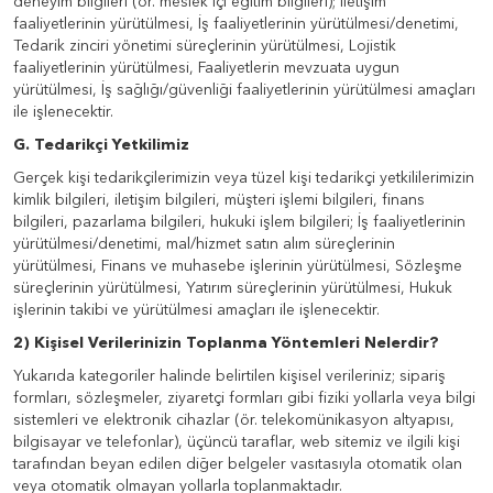
deneyim bilgileri (ör. meslek içi eğitim bilgileri); iletişim
faaliyetlerinin yürütülmesi, İş faaliyetlerinin yürütülmesi/denetimi,
Tedarik zinciri yönetimi süreçlerinin yürütülmesi, Lojistik
faaliyetlerinin yürütülmesi, Faaliyetlerin mevzuata uygun
yürütülmesi, İş sağlığı/güvenliği faaliyetlerinin yürütülmesi amaçları
ile işlenecektir.
G. Tedarikçi Yetkilimiz
Gerçek kişi tedarikçilerimizin veya tüzel kişi tedarikçi yetkililerimizin
kimlik bilgileri, iletişim bilgileri, müşteri işlemi bilgileri, finans
bilgileri, pazarlama bilgileri, hukuki işlem bilgileri; İş faaliyetlerinin
yürütülmesi/denetimi, mal/hizmet satın alım süreçlerinin
yürütülmesi, Finans ve muhasebe işlerinin yürütülmesi, Sözleşme
süreçlerinin yürütülmesi, Yatırım süreçlerinin yürütülmesi, Hukuk
işlerinin takibi ve yürütülmesi amaçları ile işlenecektir.
2) Kişisel Verilerinizin Toplanma Yöntemleri Nelerdir?
Yukarıda kategoriler halinde belirtilen kişisel verileriniz; sipariş
formları, sözleşmeler, ziyaretçi formları gibi fiziki yollarla veya bilgi
sistemleri ve elektronik cihazlar (ör. telekomünikasyon altyapısı,
bilgisayar ve telefonlar), üçüncü taraflar, web sitemiz ve ilgili kişi
tarafından beyan edilen diğer belgeler vasıtasıyla otomatik olan
veya otomatik olmayan yollarla toplanmaktadır.