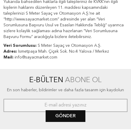
Yukarıda bahsedilen haklarla ilgili talepleriniz ile KVKK’nın ilgili
kişilerin haklarını düzenleyen 11. maddesi kapsamındaki
taleplerinizi S Meter Sayaç ve Otomasyon A.Ş.’ne ait
“http://www.sayacmarket.com” adresinde yer alan “Veri
Sorumlusuna Başvuru Usul ve Esasları Hakkında Tebliğ” uyarınca
sizlere kolaylık sağlaması adına hazırlanan “Veri Sorumlusuna
Başvuru Formu” aracılığıyla bizlere iletebilirsiniz.
Veri Sorumlusu:
S Meter Sayaç ve Otomasyon A.Ş.
Adres:
İsmetpaşa Mah. Çiçek Sok. No:4 Yalova / Merkez
Mail:
info@sayacmarket.com
E-BÜLTEN
ABONE OL
En son haberler, bildirimler ve daha fazla tasarım için kaydolun
GÖNDER