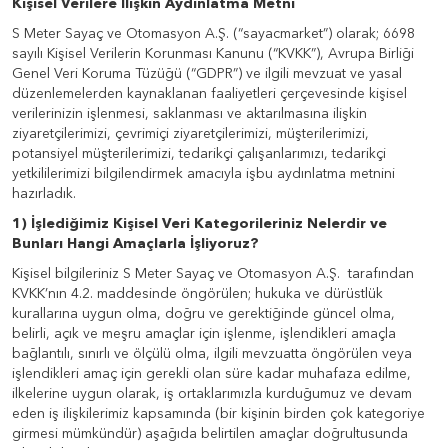
Kişisel Verilere İlişkin Aydınlatma Metni
S Meter Sayaç ve Otomasyon A.Ş. (“sayacmarket”) olarak; 6698
sayılı Kişisel Verilerin Korunması Kanunu (“KVKK”), Avrupa Birliği
Genel Veri Koruma Tüzüğü (“GDPR”) ve ilgili mevzuat ve yasal
düzenlemelerden kaynaklanan faaliyetleri çerçevesinde kişisel
verilerinizin işlenmesi, saklanması ve aktarılmasına ilişkin
ziyaretçilerimizi, çevrimiçi ziyaretçilerimizi, müşterilerimizi,
potansiyel müşterilerimizi, tedarikçi çalışanlarımızı, tedarikçi
yetkililerimizi bilgilendirmek amacıyla işbu aydınlatma metnini
hazırladık.
1) İşlediğimiz Kişisel Veri Kategorileriniz Nelerdir ve
Bunları Hangi Amaçlarla İşliyoruz?
Kişisel bilgileriniz S Meter Sayaç ve Otomasyon A.Ş. tarafından
KVKK’nın 4.2. maddesinde öngörülen; hukuka ve dürüstlük
kurallarına uygun olma, doğru ve gerektiğinde güncel olma,
belirli, açık ve meşru amaçlar için işlenme, işlendikleri amaçla
bağlantılı, sınırlı ve ölçülü olma, ilgili mevzuatta öngörülen veya
işlendikleri amaç için gerekli olan süre kadar muhafaza edilme,
ilkelerine uygun olarak, iş ortaklarımızla kurduğumuz ve devam
eden iş ilişkilerimiz kapsamında (bir kişinin birden çok kategoriye
girmesi mümkündür) aşağıda belirtilen amaçlar doğrultusunda