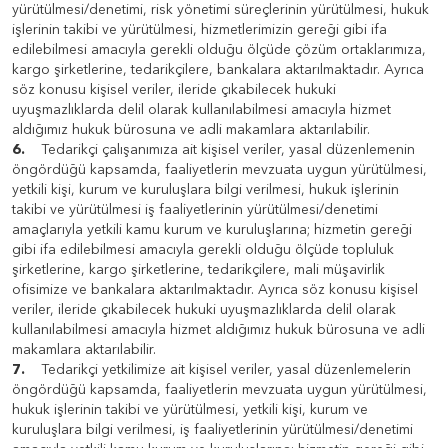
yürütülmesi/denetimi, risk yönetimi süreçlerinin yürütülmesi, hukuk
işlerinin takibi ve yürütülmesi, hizmetlerimizin gereği gibi ifa
edilebilmesi amacıyla gerekli olduğu ölçüde çözüm ortaklarımıza,
kargo şirketlerine, tedarikçilere, bankalara aktarılmaktadır. Ayrıca
söz konusu kişisel veriler, ileride çıkabilecek hukuki
uyuşmazlıklarda delil olarak kullanılabilmesi amacıyla hizmet
aldığımız hukuk bürosuna ve adli makamlara aktarılabilir.
6.
Tedarikçi çalışanımıza ait kişisel veriler, yasal düzenlemenin
öngördüğü kapsamda, faaliyetlerin mevzuata uygun yürütülmesi,
yetkili kişi, kurum ve kuruluşlara bilgi verilmesi, hukuk işlerinin
takibi ve yürütülmesi iş faaliyetlerinin yürütülmesi/denetimi
amaçlarıyla yetkili kamu kurum ve kuruluşlarına; hizmetin gereği
gibi ifa edilebilmesi amacıyla gerekli olduğu ölçüde topluluk
şirketlerine, kargo şirketlerine, tedarikçilere, mali müşavirlik
ofisimize ve bankalara aktarılmaktadır. Ayrıca söz konusu kişisel
veriler, ileride çıkabilecek hukuki uyuşmazlıklarda delil olarak
kullanılabilmesi amacıyla hizmet aldığımız hukuk bürosuna ve adli
makamlara aktarılabilir.
7.
Tedarikçi yetkilimize ait kişisel veriler, yasal düzenlemelerin
öngördüğü kapsamda, faaliyetlerin mevzuata uygun yürütülmesi,
hukuk işlerinin takibi ve yürütülmesi, yetkili kişi, kurum ve
kuruluşlara bilgi verilmesi, iş faaliyetlerinin yürütülmesi/denetimi