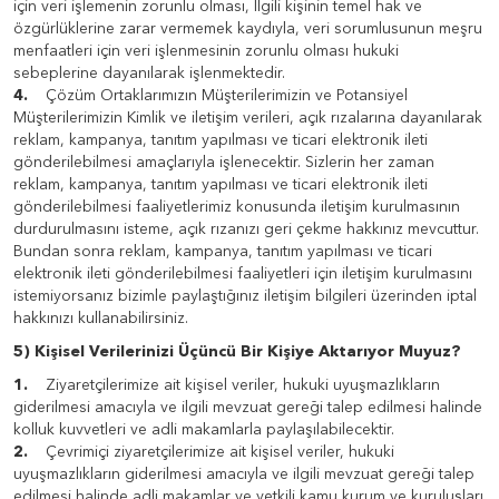
için veri işlemenin zorunlu olması, İlgili kişinin temel hak ve
özgürlüklerine zarar vermemek kaydıyla, veri sorumlusunun meşru
menfaatleri için veri işlenmesinin zorunlu olması hukuki
sebeplerine dayanılarak işlenmektedir.
4.
Çözüm Ortaklarımızın Müşterilerimizin ve Potansiyel
Müşterilerimizin Kimlik ve iletişim verileri, açık rızalarına dayanılarak
reklam, kampanya, tanıtım yapılması ve ticari elektronik ileti
gönderilebilmesi amaçlarıyla işlenecektir. Sizlerin her zaman
reklam, kampanya, tanıtım yapılması ve ticari elektronik ileti
gönderilebilmesi faaliyetlerimiz konusunda iletişim kurulmasının
durdurulmasını isteme, açık rızanızı geri çekme hakkınız mevcuttur.
Bundan sonra reklam, kampanya, tanıtım yapılması ve ticari
elektronik ileti gönderilebilmesi faaliyetleri için iletişim kurulmasını
istemiyorsanız bizimle paylaştığınız iletişim bilgileri üzerinden iptal
hakkınızı kullanabilirsiniz.
5) Kişisel Verilerinizi Üçüncü Bir Kişiye Aktarıyor Muyuz?
1.
Ziyaretçilerimize ait kişisel veriler, hukuki uyuşmazlıkların
giderilmesi amacıyla ve ilgili mevzuat gereği talep edilmesi halinde
kolluk kuvvetleri ve adli makamlarla paylaşılabilecektir.
2.
Çevrimiçi ziyaretçilerimize ait kişisel veriler, hukuki
uyuşmazlıkların giderilmesi amacıyla ve ilgili mevzuat gereği talep
edilmesi halinde adli makamlar ve yetkili kamu kurum ve kuruluşları