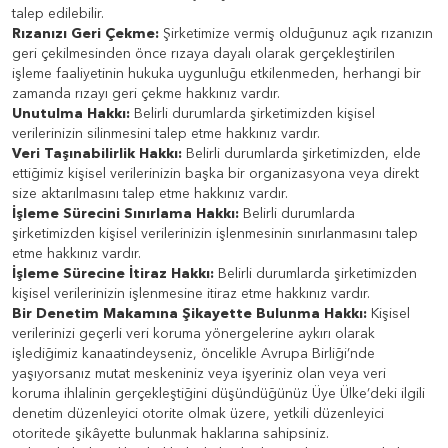
talep edilebilir.
Rızanızı Geri Çekme:
Şirketimize vermiş olduğunuz açık rızanızın
geri çekilmesinden önce rızaya dayalı olarak gerçekleştirilen
işleme faaliyetinin hukuka uygunluğu etkilenmeden, herhangi bir
zamanda rızayı geri çekme hakkınız vardır.
Unutulma Hakkı:
Belirli durumlarda şirketimizden kişisel
verilerinizin silinmesini talep etme hakkınız vardır.
Veri Taşınabilirlik Hakkı:
Belirli durumlarda şirketimizden, elde
ettiğimiz kişisel verilerinizin başka bir organizasyona veya direkt
size aktarılmasını talep etme hakkınız vardır.
İşleme Sürecini Sınırlama Hakkı:
Belirli durumlarda
şirketimizden kişisel verilerinizin işlenmesinin sınırlanmasını talep
etme hakkınız vardır.
İşleme Sürecine İtiraz Hakkı:
Belirli durumlarda şirketimizden
kişisel verilerinizin işlenmesine itiraz etme hakkınız vardır.
Bir Denetim Makamına Şikayette Bulunma Hakkı:
Kişisel
verilerinizi geçerli veri koruma yönergelerine aykırı olarak
işlediğimiz kanaatindeyseniz, öncelikle Avrupa Birliği’nde
yaşıyorsanız mutat meskeniniz veya işyeriniz olan veya veri
koruma ihlalinin gerçekleştiğini düşündüğünüz Üye Ülke’deki ilgili
denetim düzenleyici otorite olmak üzere, yetkili düzenleyici
otoritede şikâyette bulunmak haklarına sahipsiniz.