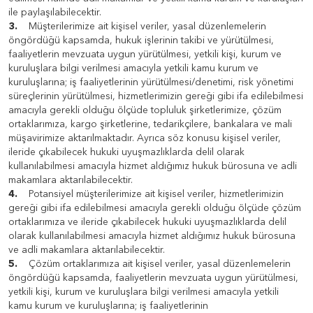
ile paylaşılabilecektir.
3.
Müşterilerimize ait kişisel veriler, yasal düzenlemelerin
öngördüğü kapsamda, hukuk işlerinin takibi ve yürütülmesi,
faaliyetlerin mevzuata uygun yürütülmesi, yetkili kişi, kurum ve
kuruluşlara bilgi verilmesi amacıyla yetkili kamu kurum ve
kuruluşlarına; iş faaliyetlerinin yürütülmesi/denetimi, risk yönetimi
süreçlerinin yürütülmesi, hizmetlerimizin gereği gibi ifa edilebilmesi
amacıyla gerekli olduğu ölçüde topluluk şirketlerimize, çözüm
ortaklarımıza, kargo şirketlerine, tedarikçilere, bankalara ve mali
müşavirimize aktarılmaktadır. Ayrıca söz konusu kişisel veriler,
ileride çıkabilecek hukuki uyuşmazlıklarda delil olarak
kullanılabilmesi amacıyla hizmet aldığımız hukuk bürosuna ve adli
makamlara aktarılabilecektir.
4.
Potansiyel müşterilerimize ait kişisel veriler, hizmetlerimizin
gereği gibi ifa edilebilmesi amacıyla gerekli olduğu ölçüde çözüm
ortaklarımıza ve ileride çıkabilecek hukuki uyuşmazlıklarda delil
olarak kullanılabilmesi amacıyla hizmet aldığımız hukuk bürosuna
ve adli makamlara aktarılabilecektir.
5.
Çözüm ortaklarımıza ait kişisel veriler, yasal düzenlemelerin
öngördüğü kapsamda, faaliyetlerin mevzuata uygun yürütülmesi,
yetkili kişi, kurum ve kuruluşlara bilgi verilmesi amacıyla yetkili
kamu kurum ve kuruluşlarına; iş faaliyetlerinin