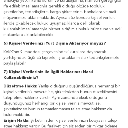
amacıyla yetkili kamu kurum ve kuruluşlarına; hizmetin gereği gibi
ifa edilebilmesi amacıyla gerekli olduğu ölçüde topluluk
şirketlerine, tedarikçilere, kargo şirketlerine, bankalara ve mali
müşavirimize aktarılmaktadır. Ayrıca söz konusu kişisel veriler,
ileride çıkabilecek hukuki uyuşmazlıklarda delil olarak
kullanılabilmesi amacıyla hizmet aldığımız hukuk bürosuna ve adli
makamlara aktarılabilecektir.
6) Kişisel Verilerinizi Yurt Dışına Aktarıyor muyuz?
KVKK’nın 9. maddesi çerçevesindeki kurallara dayanarak
yurtdışındaki üçüncü kişilerle, iş ortaklarımızla / tedarikçilerimizle
paylaşılabilir.
7) Kişisel Verileriniz ile İlgili Haklarınızı Nasıl
Kullanabilirsiniz?
Düzeltme Hakkı:
Yanlış olduğunu düşündüğünüz herhangi bir
kişisel verileriniz mevcut ise, şirketimizden bunun düzeltilmesini
talep etme hakkınız vardır. Aynı zamanda eksik olduğunu
düşündüğünüz herhangi bir kişisel veriniz mevcut ise,
şirketimizden bunun tamamlanmasını talep etme hakkınız da
bulunmaktadır.
Erişim Hakkı:
Şirketimizden kişisel verilerinizin kopyasını talep
etme hakkınız vardır. Bu faaliyet için sizlerden bir miktar ödeme