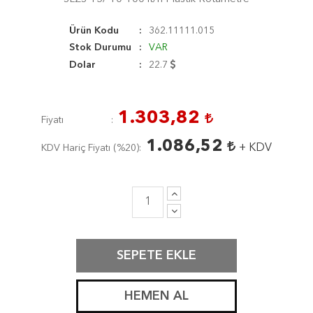
Ürün Kodu
362.11111.015
Stok Durumu
VAR
Dolar
22.7
1.303,82
Fiyatı
1.086,52
+ KDV
KDV Hariç Fiyatı (
%20
)
SEPETE EKLE
HEMEN AL