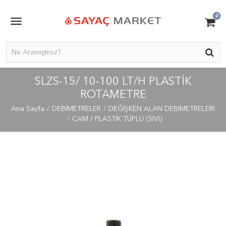
0
SLZS-15/ 10-100 LT/H PLASTIK
ROTAMETRE
Ana Sayfa
DEBİMETRELER
DEĞİŞKEN ALAN DEBİMETRELERİ
CAM / PLASTİK TÜPLÜ (SIVI)