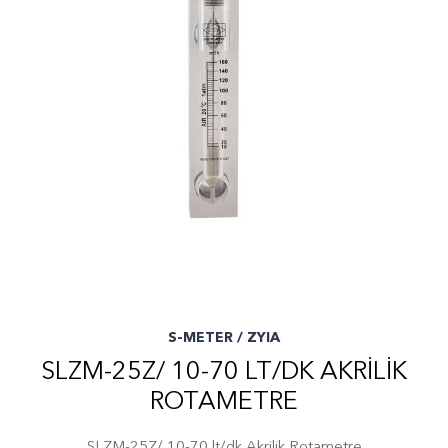
S-METER / ZYIA
SLZM-25Z/ 10-70 LT/DK AKRILIK
ROTAMETRE
SLZM-25Z/ 10-70 lt/dk Akrilik Rotametre