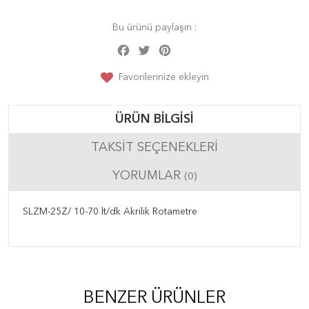
Bu ürünü paylaşın :
Facebook
Twitter
Pinterest
Share
Favorilerinize ekleyin
ÜRÜN BILGISI
TAKSIT SEÇENEKLERI
YORUMLAR
(0)
SLZM-25Z/ 10-70 lt/dk Akrilik Rotametre
BENZER ÜRÜNLER