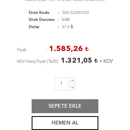
Ürün Kodu
360.32240.025
Stok Durumu
VAR
Dolar
27.6
1.585,26
Fiyatı
1.321,05
+ KDV
KDV Hariç Fiyatı (
%20
)
SEPETE EKLE
HEMEN AL