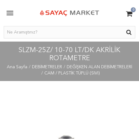
0
SLZM-25Z/ 10-70 LT/DK AKRILIK
ROTAMETRE
Ana Sayfa
DEBİMETRELER
DEĞİŞKEN ALAN DEBİMETRELERİ
CAM / PLASTİK TÜPLÜ (SIVI)