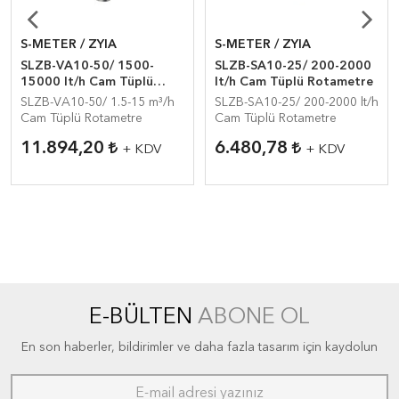
S-METER / ZYIA
S-METER / ZYIA
SLZB-VA10-50/ 1500-
SLZB-SA10-25/ 200-2000
15000 lt/h Cam Tüplü
lt/h Cam Tüplü Rotametre
Rotametre
SLZB-VA10-50/ 1.5-15 m³/h
SLZB-SA10-25/ 200-2000 lt/h
Cam Tüplü Rotametre
Cam Tüplü Rotametre
11.894,20
6.480,78
+ KDV
+ KDV
E-BÜLTEN
ABONE OL
En son haberler, bildirimler ve daha fazla tasarım için kaydolun