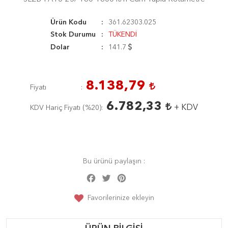
Ürün Kodu
361.62303.025
Stok Durumu
TÜKENDİ
Dolar
141.7
8.138,79
Fiyatı
6.782,33
+ KDV
KDV Hariç Fiyatı (
%20
)
Bu ürünü paylaşın :
Facebook
Twitter
Pinterest
Share
Favorilerinize ekleyin