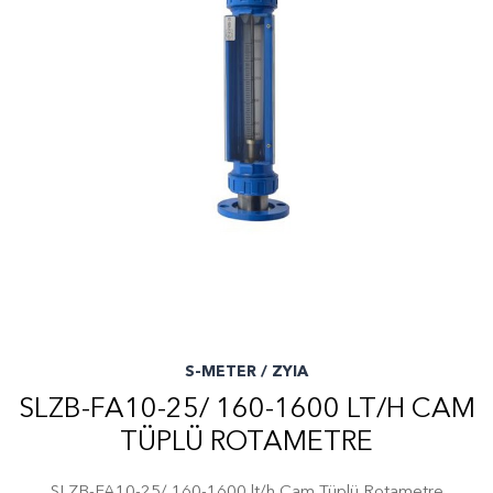
S-METER / ZYIA
SLZB-FA10-25/ 160-1600 LT/H CAM
TÜPLÜ ROTAMETRE
SLZB-FA10-25/ 160-1600 lt/h Cam Tüplü Rotametre