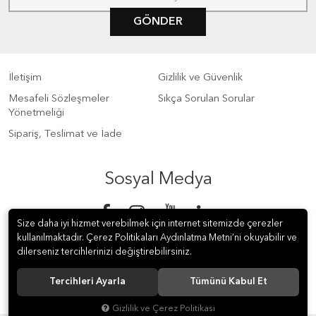
GÖNDER
İletişim
Gizlilik ve Güvenlik
Mesafeli Sözleşmeler
Sıkça Sorulan Sorular
Yönetmeliği
Sipariş, Teslimat ve İade
Sosyal Medya
Size daha iyi hizmet verebilmek için internet sitemizde çerezler
kullanılmaktadır. Çerez Politikaları Aydınlatma Metni’ni okuyabilir ve
dilerseniz tercihlerinizi değiştirebilirsiniz.
Tercihleri Ayarla
Tümünü Kabul Et
© 2018 S Meter Sayaç ve Otomasyon A.Ş. Tüm hakları saklıdır.
Gizlilik ve Çerez Politikası