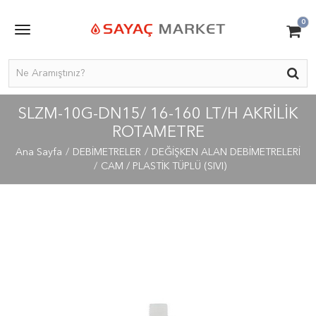
0
SLZM-10G-DN15/ 16-160 LT/H AKRILIK
ROTAMETRE
Ana Sayfa
DEBİMETRELER
DEĞİŞKEN ALAN DEBİMETRELERİ
CAM / PLASTİK TÜPLÜ (SIVI)