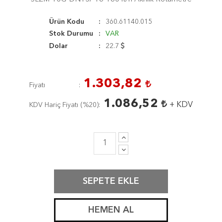
Ürün Kodu
360.61140.015
Stok Durumu
VAR
Dolar
22.7
1.303,82
Fiyatı
1.086,52
+ KDV
KDV Hariç Fiyatı (
%20
)
SEPETE EKLE
HEMEN AL