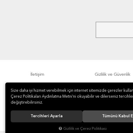
İletişim
Gizlilik ve Güvenlik
Size daha iyi hizmet verebilmek için internet sitemizde çerezler kullan
Sıkça Sorulan Sorular
Sipariş, Teslimat v
Çerez Politikaları Aydınlatma Metni’ni okuyabilir ve dilerseniz tercihler
değiştirebilirsiniz.
Tercihleri Ayarla
Tümünü Kabul E
Gizlilik ve Çerez Politikası