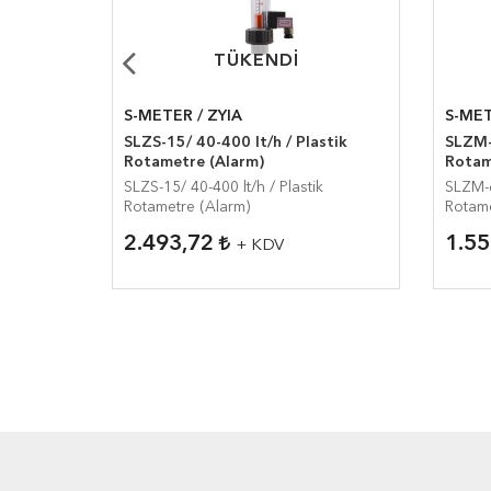
TÜKENDI
TÜKENDI
S-METER / ZYIA
S-MET
lt/h Cam
SLZS-15/ 40-400 lt/h / Plastik
SLZM-
Rotametre (Alarm)
Rotam
/h Cam
SLZS-15/ 40-400 lt/h / Plastik
SLZM-6
Rotametre (Alarm)
Rotam
2.493,72
1.5
+ KDV