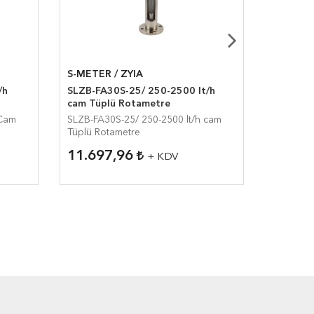
S-METER / ZYIA
S-METER
/h
SLZB-FA30S-25/ 250-2500 lt/h
SLZM-15G
cam Tüplü Rotametre
Rotamet
 Cam
SLZB-FA30S-25/ 250-2500 lt/h cam
SLZM-15G
Tüplü Rotametre
Rotametr
11.697,96
1.148
+ KDV