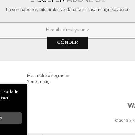
En son haberler, bildirimler ve daha fazla tasarım için kaydolun
GÖNDER
Mesafeli Sözleşmeler
Yönetmeliği
ılmaktadır.
e İade
inizi
t
© 2018 S M