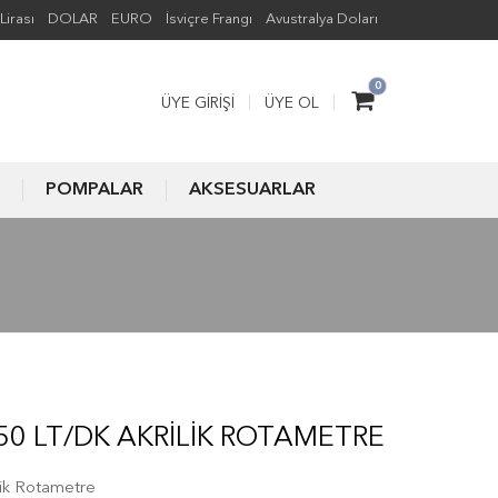
Lirası
DOLAR
EURO
İsviçre Frangı
Avustralya Doları
0
ÜYE GIRIŞI
ÜYE OL
POMPALAR
AKSESUARLAR
50 LT/DK AKRILIK ROTAMETRE
ik Rotametre