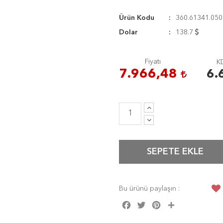
Ürün Kodu
360.61341.050
Dolar
138.7
Fiyatı
KD
7.966,48
6.
SEPETE EKLE
Bu ürünü paylaşın :
Facebook
Twitter
Pinterest
Share