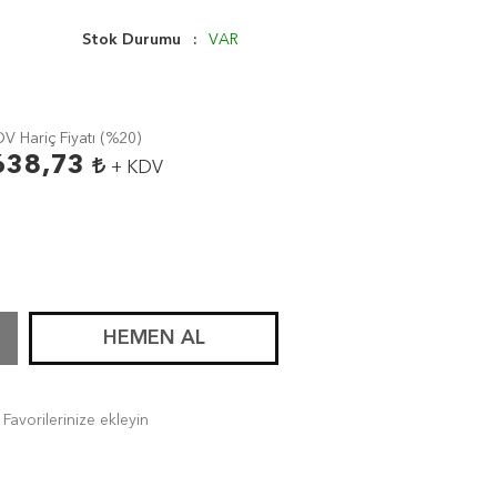
Stok Durumu
VAR
V Hariç Fiyatı (
%20
)
638,73
+ KDV
HEMEN AL
Favorilerinize ekleyin