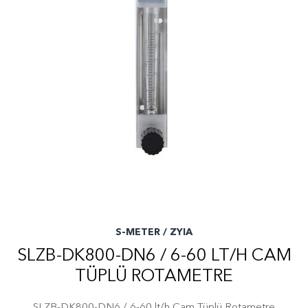
S-METER / ZYIA
SLZB-DK800-DN6 / 6-60 LT/H CAM
TÜPLÜ ROTAMETRE
SLZB-DK800-DN6 / 6-60 lt/h Cam Tüplü Rotametre