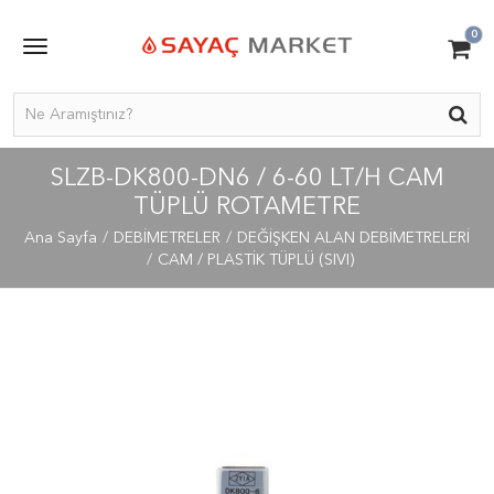
0
SLZB-DK800-DN6 / 6-60 LT/H CAM
TÜPLÜ ROTAMETRE
Ana Sayfa
DEBİMETRELER
DEĞİŞKEN ALAN DEBİMETRELERİ
CAM / PLASTİK TÜPLÜ (SIVI)