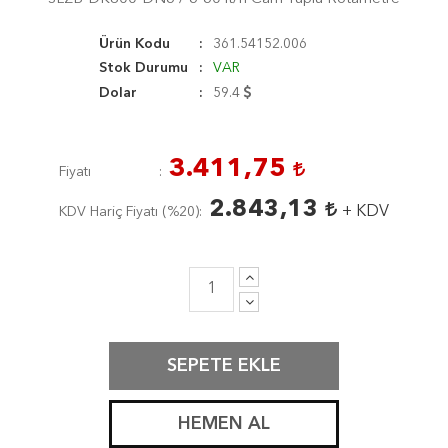
Ürün Kodu
361.54152.006
Stok Durumu
VAR
Dolar
59.4
3.411,75
Fiyatı
2.843,13
+ KDV
KDV Hariç Fiyatı (
%20
)
SEPETE EKLE
HEMEN AL