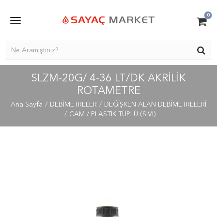
0
SLZM-20G/ 4-36 LT/DK AKRILIK
ROTAMETRE
Ana Sayfa
DEBİMETRELER
DEĞİŞKEN ALAN DEBİMETRELERİ
CAM / PLASTİK TÜPLÜ (SIVI)