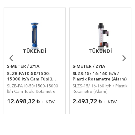
TÜKENDI
TÜKENDI
TÜKENDI
TÜKENDI
S-METER / ZYIA
S-METER / ZYIA
SLZB-FA10-50/1500-
SLZS-15/ 16-160 lt/h /
15000 lt/h Cam Tüplü
Plastik Rotametre (Alarm)
Rotametre
SLZB-FA10-50/1500-15000
SLZS-15/ 16-160 lt/h / Plastik
lt/h Cam Tüplü Rotametre
Rotametre (Alarm)
12.698,32
2.493,72
+ KDV
+ KDV