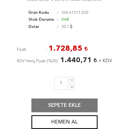
Ürün Kodu
360.61211.020
Stok Durumu
VAR
Dolar
30.1
1.728,85
Fiyatı
1.440,71
+ KDV
KDV Hariç Fiyatı (
%20
)
SEPETE EKLE
HEMEN AL