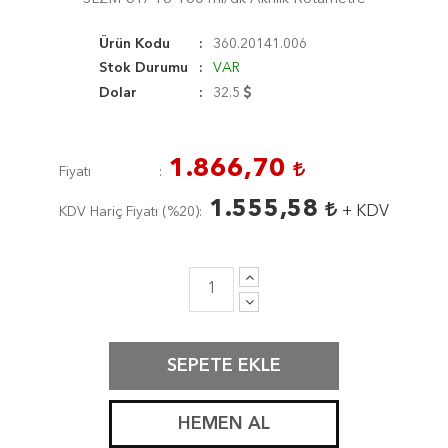
Ürün Kodu
360.20141.006
Stok Durumu
VAR
Dolar
32.5
1.866,70
Fiyatı
1.555,58
+ KDV
KDV Hariç Fiyatı (
%20
)
SEPETE EKLE
HEMEN AL