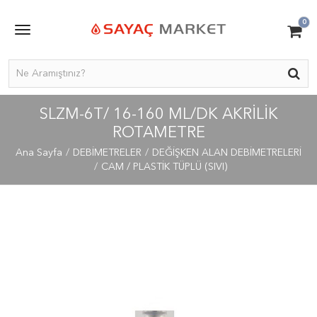
0
SLZM-6T/ 16-160 ML/DK AKRILIK
ROTAMETRE
Ana Sayfa
DEBİMETRELER
DEĞİŞKEN ALAN DEBİMETRELERİ
CAM / PLASTİK TÜPLÜ (SIVI)