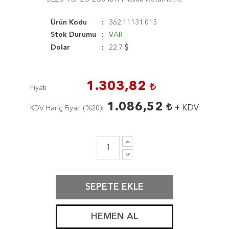
Ürün Kodu
362.11131.015
Stok Durumu
VAR
Dolar
22.7
1.303,82
Fiyatı
1.086,52
+ KDV
KDV Hariç Fiyatı (
%20
)
SEPETE EKLE
HEMEN AL