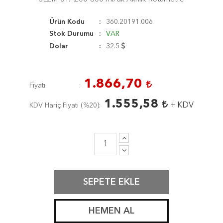
Ürün Kodu
360.20191.006
Stok Durumu
VAR
Dolar
32.5
1.866,70
Fiyatı
1.555,58
+ KDV
KDV Hariç Fiyatı (
%20
)
SEPETE EKLE
HEMEN AL