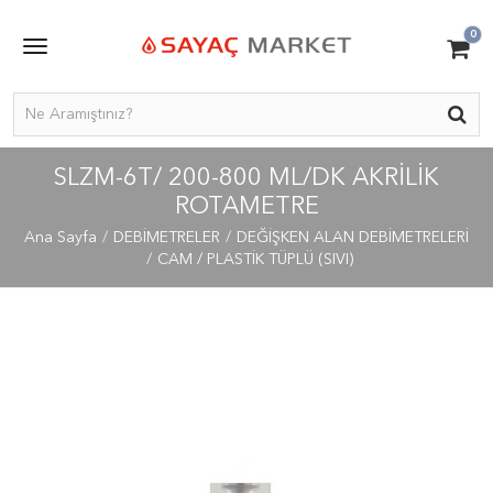
0
SLZM-6T/ 200-800 ML/DK AKRILIK
ROTAMETRE
Ana Sayfa
DEBİMETRELER
DEĞİŞKEN ALAN DEBİMETRELERİ
CAM / PLASTİK TÜPLÜ (SIVI)