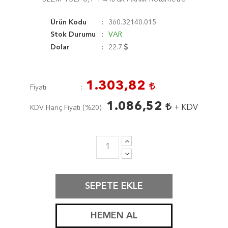
Ürün Kodu
360.32140.015
Stok Durumu
VAR
Dolar
22.7
1.303,82
Fiyatı
1.086,52
+ KDV
KDV Hariç Fiyatı (
%20
)
SEPETE EKLE
HEMEN AL