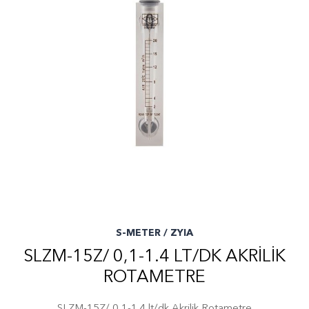
S-METER / ZYIA
SLZM-15Z/ 0,1-1.4 LT/DK AKRILIK
ROTAMETRE
SLZM-15Z/ 0,1-1.4 lt/dk Akrilik Rotametre