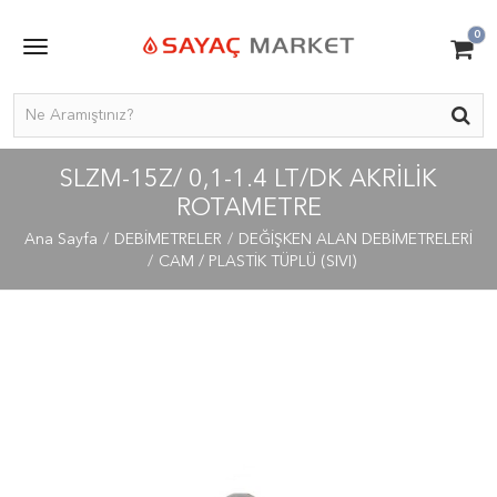
0
SLZM-15Z/ 0,1-1.4 LT/DK AKRILIK
ROTAMETRE
Ana Sayfa
DEBİMETRELER
DEĞİŞKEN ALAN DEBİMETRELERİ
CAM / PLASTİK TÜPLÜ (SIVI)