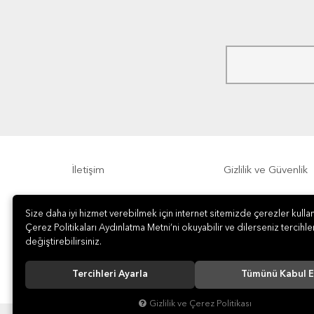
İletişim
Gizlilik ve Güvenlik
Sıkça Sorulan Sorular
Sipariş, Teslimat v
Size daha iyi hizmet verebilmek için internet sitemizde çerezler kullan
Çerez Politikaları Aydınlatma Metni’ni okuyabilir ve dilerseniz tercihler
değiştirebilirsiniz.
Tercihleri Ayarla
Tümünü Kabul E
Gizlilik ve Çerez Politikası