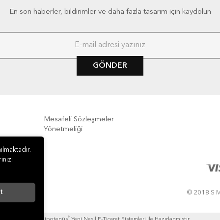
En son haberler, bildirimler ve daha fazla tasarım için kaydolun
GÖNDER
Mesafeli Sözleşmeler
Yönetmeliği
e İade
ılmaktadır.
inizi
t
© 2018 S M
®
Hipotenüs
Yeni Nesil E-Ticaret Sistemleri ile Hazırlanmıştır.