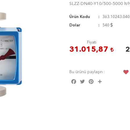
SLZZ-DN40-Y10/500-5000 lt/h
Ürün Kodu
363.10243.040
Dolar
540
Fiyatı
31.015,87
2
Bu ürünü paylaşın :
Facebook
Twitter
Pinterest
Share