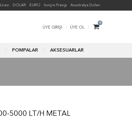
Lirası
DOLAR
EURO
İsviçre Frangı
Avustralya Doları
0
ÜYE GIRIŞI
ÜYE OL
POMPALAR
AKSESUARLAR
00-5000 LT/H METAL