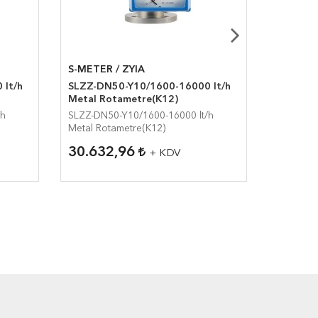
S-METER / ZYIA
S-METER
 lt/h
SLZZ-DN50-Y10/1600-16000 lt/h
SLZZ-DN
Metal Rotametre(K12)
Metal R
/h
SLZZ-DN50-Y10/1600-16000 lt/h
SLZZ-DN2
Metal Rotametre(K12)
Rotametr
30.632,96
23.93
+ KDV