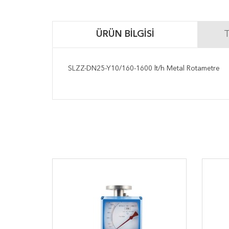
ÜRÜN BILGISI
T
SLZZ-DN25-Y10/160-1600 lt/h Metal Rotametre