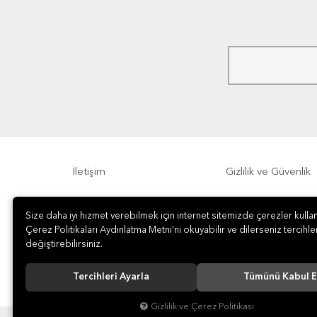
İletişim
Gizlilik ve Güvenlik
Sıkça Sorulan Sorular
Sipariş, Teslimat v
Size daha iyi hizmet verebilmek için internet sitemizde çerezler kullan
Çerez Politikaları Aydınlatma Metni’ni okuyabilir ve dilerseniz tercihler
değiştirebilirsiniz.
Tercihleri Ayarla
Tümünü Kabul E
Gizlilik ve Çerez Politikası