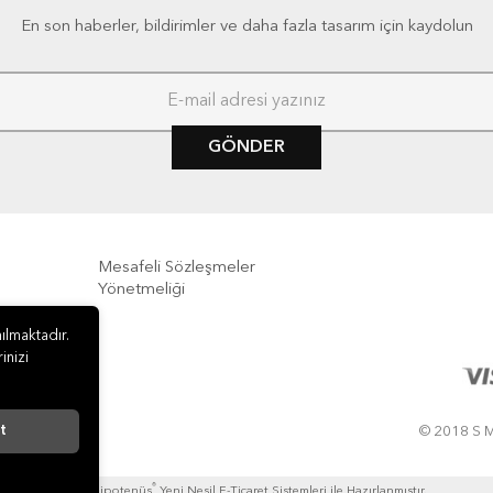
En son haberler, bildirimler ve daha fazla tasarım için kaydolun
GÖNDER
Mesafeli Sözleşmeler
Yönetmeliği
e İade
ılmaktadır.
inizi
t
© 2018 S M
®
Hipotenüs
Yeni Nesil E-Ticaret Sistemleri ile Hazırlanmıştır.