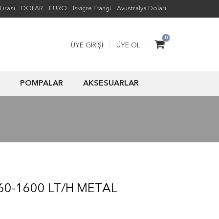
Lirası
DOLAR
EURO
İsviçre Frangı
Avustralya Doları
0
ÜYE GIRIŞI
ÜYE OL
POMPALAR
AKSESUARLAR
60-1600 LT/H METAL