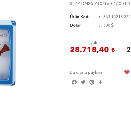
SLZZ-DN25-Y10/160-1600 lt/h
Ürün Kodu
363.10213.025
Dolar
500
Fiyatı
28.718,40
2
Bu ürünü paylaşın :
Facebook
Twitter
Pinterest
Share