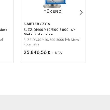
TÜKENDI
TÜKENDI
S-METER / ZYIA
S-METER
Metal
SLZZ-DN40-Y10/500-5000 lt/h
SLZD-DN
Metal Rotametre
M.Rotam
al
SLZZ-DN40-Y10/500-5000 lt/h Metal
SLZD-DN5
Rotametre
M.Rotame
25.846,56
53.60
+ KDV