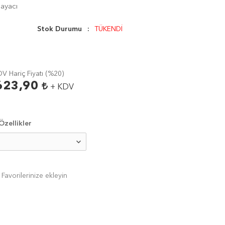
Sayacı
Stok Durumu
TÜKENDİ
V Hariç Fiyatı (
%20
)
623,90
+ KDV
zellikler
Favorilerinize ekleyin