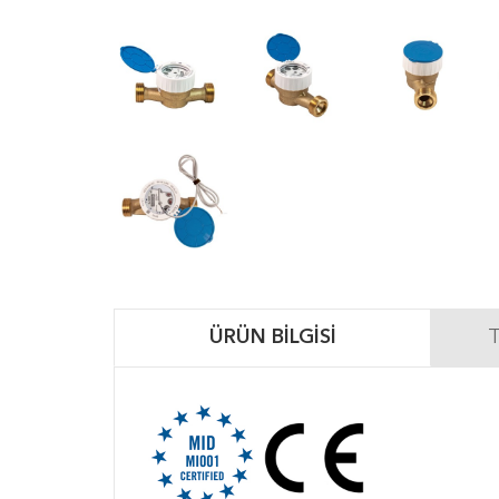
ÜRÜN BILGISI
T