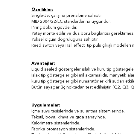
Özellikler:
Single-Jet çalışma prensibine sahiptir.
MID 2004/22/EC standartlarına uygundur.
Pirinç döküm gövdelidir.
Yatay monte edilir ve düz boru bağlantısı gerektirmez
Yüksel ölçüm doğruluğuna sahiptir.
Reed switch veya Hall effect tip puls çıkışlı modelleri 
Avantajlar:
Liquid sealed göstergeler ıslak ve kuru tip göstergeleri
Islak tip göstergeler gibi mil aktarmalıdır, manyetik al
kuru tip göstergeler gibi numaratörler kirli sudan etki
Bütün sayaçlar üç noktadan test edilmiştir. (Q2, Q3, 
Uygulamalar:
İçme suyu tesislerinde ve su arıtma sistemlerinde.
Tekstil, boya, kimya ve gıda sanayinde.
Kalorimetre sistemlerinde.
Fabrika otomasyon sistemlerinde.