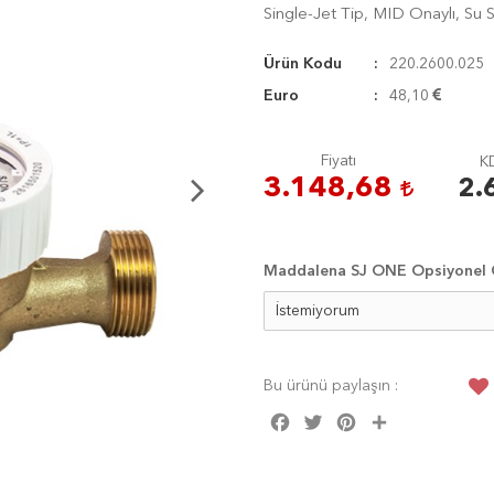
Single-Jet Tip, MID Onaylı, Su 
Ürün Kodu
220.2600.025
Euro
48,10
Fiyatı
KD
3.148,68
2.
Maddalena SJ ONE Opsiyonel Ö
Bu ürünü paylaşın :
Facebook
Twitter
Pinterest
Share