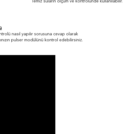
Temiz suların ölçüm ve kontrolünde kullanılabilir.
ü
trolü nasıl yapılır sorusuna cevap olarak
ınızın pulser modülünü kontrol edebilirsiniz.