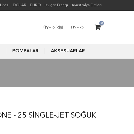
Lirası
DOLAR
EURO
İsviçre Frangı
Avustralya Doları
0
ÜYE GIRIŞI
ÜYE OL
POMPALAR
AKSESUARLAR
NE - 25 SINGLE-JET SOĞUK