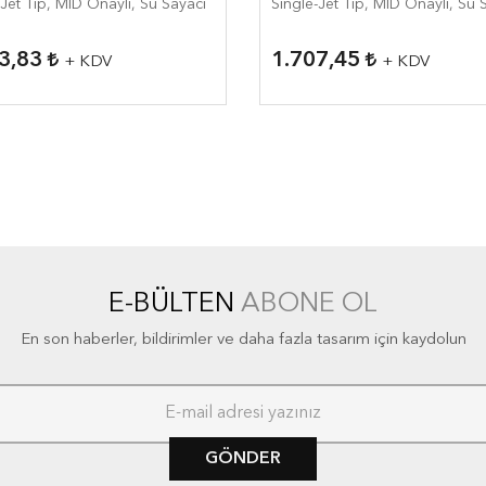
-Jet Tip, MID Onaylı, Su Sayacı
Single-Jet Tip, MID Onaylı, Su 
03,83
1.707,45
+ KDV
+ KDV
E-BÜLTEN
ABONE OL
En son haberler, bildirimler ve daha fazla tasarım için kaydolun
GÖNDER