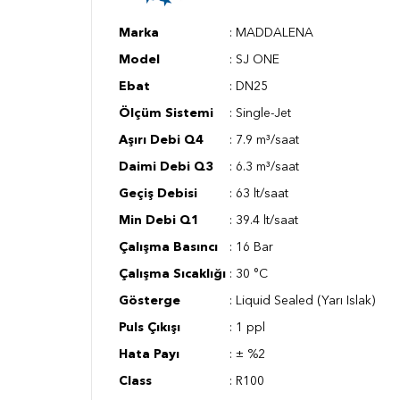
Marka
: MADDALENA
Model
: SJ ONE
Ebat
: DN25
Ölçüm Sistemi
: Single-Jet
Aşırı Debi Q4
: 7.9 m³/saat
Daimi Debi Q3
: 6.3 m³/saat
Geçiş Debisi
: 63 lt/saat
Min Debi Q1
: 39.4 lt/saat
Çalışma Basıncı
: 16 Bar
Çalışma Sıcaklığı
: 30 °C
Gösterge
: Liquid Sealed (Yarı Islak)
Puls Çıkışı
: 1 ppl
Hata Payı
: ± %2
Class
: R100