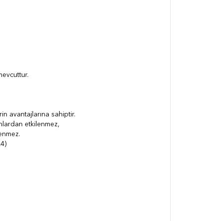
.
mevcuttur.
n avantajlarına sahiptir.
anlardan etkilenmez,
lenmez.
Q4)