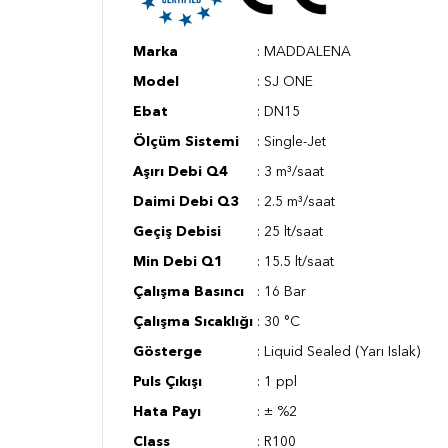
Marka
: MADDALENA
Model
: SJ ONE
Ebat
: DN15
Ölçüm Sistemi
: Single-Jet
Aşırı Debi Q4
: 3 m³/saat
Daimi Debi Q3
: 2.5 m³/saat
Geçiş Debisi
: 25 lt/saat
Min Debi Q1
: 15.5 lt/saat
Çalışma Basıncı
: 16 Bar
Çalışma Sıcaklığı
: 30 °C
Gösterge
: Liquid Sealed (Yarı Islak)
Puls Çıkışı
: 1 ppl
Hata Payı
: ± %2
Class
: R100