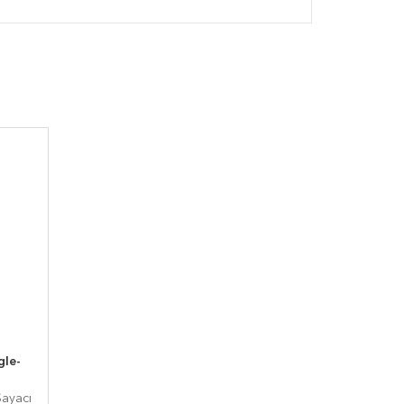
le-
Sayacı