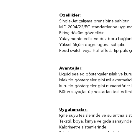
Özellikler:
Single-Jet çalışma prensibine sahiptir.
MID 2004/22/EC standartlarına uygund
Pirinç döküm gövdelidir.
Yatay monte edilir ve düz boru bağlant
Yüksel ölçüm doğruluğuna sahiptir.
Reed switch veya Hall effect tip puls çı
Avantajlar:
Liquid sealed göstergeler ıslak ve kuru 
Islak tip göstergeler gibi mil aktarmalı
kuru tip göstergeler gibi numaratörler 
Bütün sayaçlar üç noktadan test edilmi
Uygulamalar:
İçme suyu tesislerinde ve su arıtma sis
Tekstil, boya, kimya ve gıda sanayinde
Kalorimetre sistemlerinde.