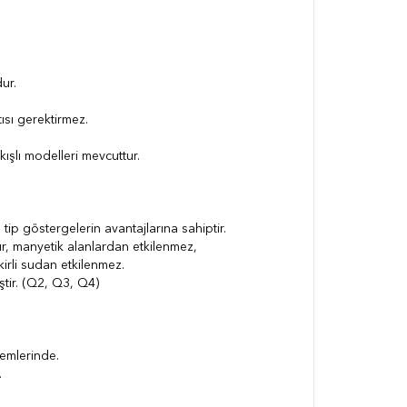
ur.
ısı gerektirmez.
kışlı modelleri mevcuttur.
tip göstergelerin avantajlarına sahiptir.
dır, manyetik alanlardan etkilenmez,
kirli sudan etkilenmez.
ştir. (Q2, Q3, Q4)
temlerinde.
.