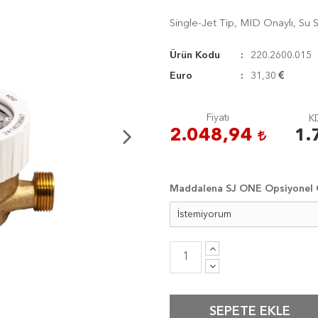
Single-Jet Tip, MID Onaylı, Su 
Ürün Kodu
220.2600.015
Euro
31,30
Fiyatı
KD
2.048,94
1.
Maddalena SJ ONE Opsiyonel Ö
SEPETE EKLE