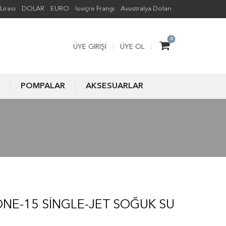
Lirası
DOLAR
EURO
İsviçre Frangı
Avustralya Doları
0
ÜYE GIRIŞI
ÜYE OL
POMPALAR
AKSESUARLAR
NE-15 SINGLE-JET SOĞUK SU