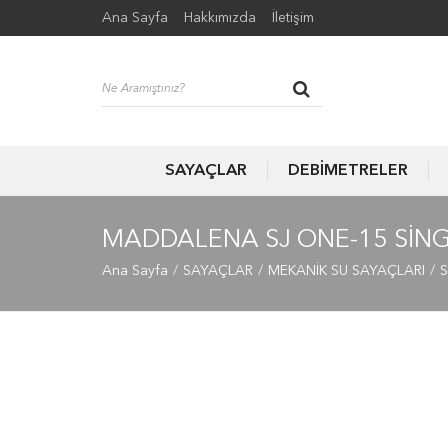
Ana Sayfa
Hakkımızda
İletişim
SAYAÇLAR
DEBİMETRELER
MADDALENA SJ ONE-15 SING
Ana Sayfa
SAYAÇLAR
MEKANİK SU SAYAÇLARI
S