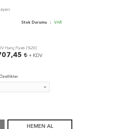
Sayacı
Stok Durumu
VAR
V Hariç Fiyatı (
%20
)
707,45
+ KDV
zellikler
HEMEN AL