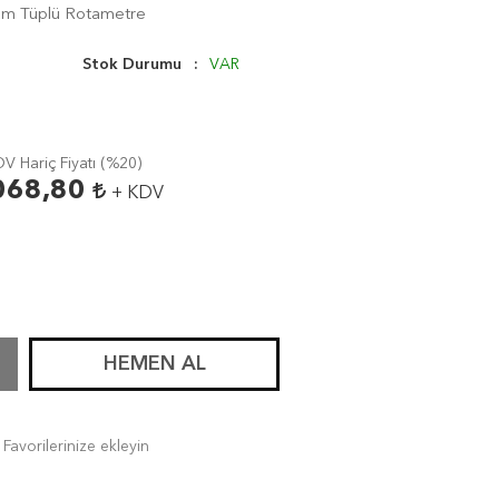
am Tüplü Rotametre
Stok Durumu
VAR
V Hariç Fiyatı (
%20
)
068,80
+ KDV
HEMEN AL
Favorilerinize ekleyin