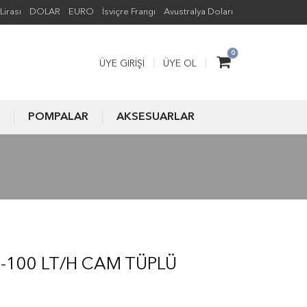
Lirası
DOLAR
EURO
İsviçre Frangı
Avustralya Doları
0
ÜYE GIRIŞI
ÜYE OL
POMPALAR
AKSESUARLAR
0-100 LT/H CAM TÜPLÜ