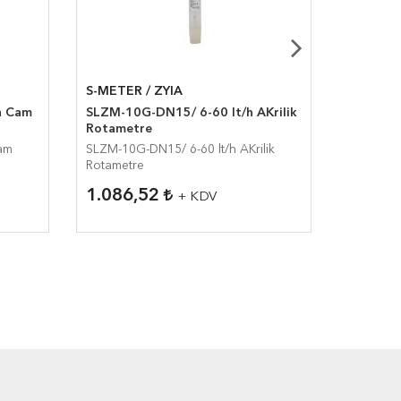
S-METER / ZYIA
S-METER
h Cam
SLZM-10G-DN15/ 6-60 lt/h AKrilik
SLZB-FA
Rotametre
Tüplü R
am
SLZM-10G-DN15/ 6-60 lt/h AKrilik
SLZB-FA1
Rotametre
Tüplü Ro
1.086,52
8.079
+ KDV