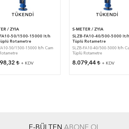
TÜKENDI
TÜKENDI
TÜKENDI
TÜKENDI
ER / ZYIA
S-METER / ZYIA
FA10-50/1500-15000 lt/h
SLZB-FA10-40/500-5000 lt/
üplü Rotametre
Tüplü Rotametre
FA10-50/1500-15000 lt/h Cam
SLZB-FA10-40/500-5000 lt/h C
Rotametre
Tüplü Rotametre
698,32
8.079,44
+ KDV
+ KDV
E-BÜLTEN
ABONE OL