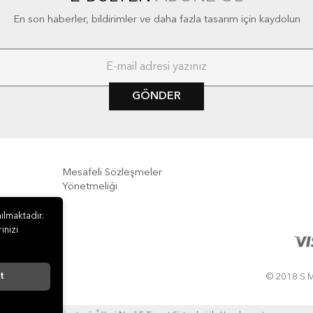
En son haberler, bildirimler ve daha fazla tasarım için kaydolun
GÖNDER
Mesafeli Sözleşmeler
Yönetmeliği
e İade
ılmaktadır.
inizi
t
© 2018 S M
®