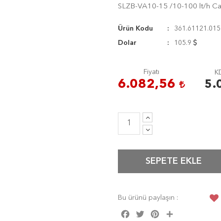
SLZB-VA10-15 /10-100 lt/h C
Ürün Kodu
361.61121.015
Dolar
105.9
Fiyatı
KD
6.082,56
5.
SEPETE EKLE
Bu ürünü paylaşın :
Facebook
Twitter
Pinterest
Share