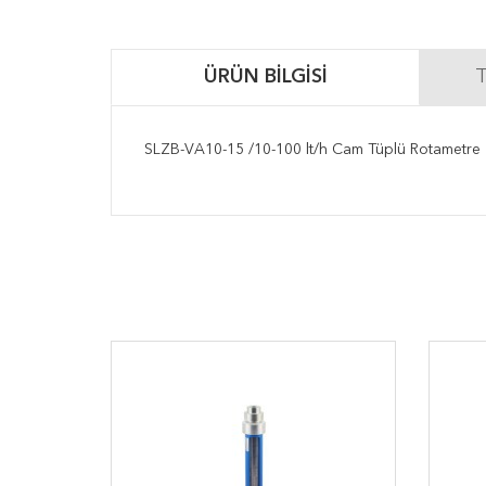
ÜRÜN BILGISI
T
SLZB-VA10-15 /10-100 lt/h Cam Tüplü Rotametre