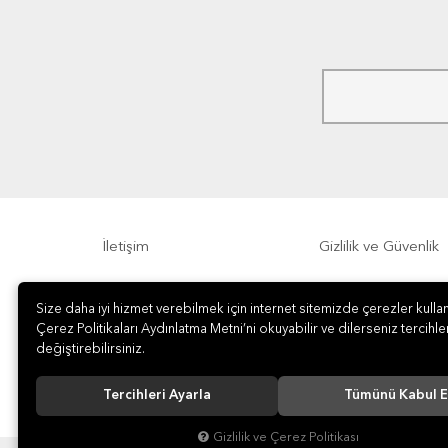
İletişim
Gizlilik ve Güvenlik
Sıkça Sorulan Sorular
Sipariş, Teslimat v
Size daha iyi hizmet verebilmek için internet sitemizde çerezler kullan
Çerez Politikaları Aydınlatma Metni’ni okuyabilir ve dilerseniz tercihler
değiştirebilirsiniz.
Tercihleri Ayarla
Tümünü Kabul E
Gizlilik ve Çerez Politikası