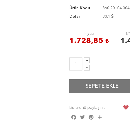
Ürün Kodu
360.20104.004
Dolar
30.1
Fiyatı
KD
1.728,85
1.
SEPETE EKLE
Bu ürünü paylaşın :
Facebook
Twitter
Pinterest
Share