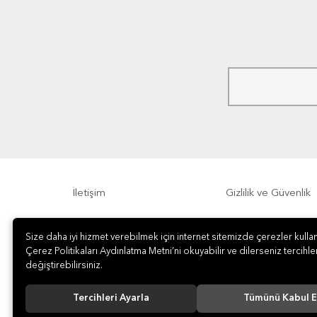
İletişim
Gizlilik ve Güvenlik
Sıkça Sorulan Sorular
Sipariş, Teslimat v
Size daha iyi hizmet verebilmek için internet sitemizde çerezler kullan
Çerez Politikaları Aydınlatma Metni’ni okuyabilir ve dilerseniz tercihler
değiştirebilirsiniz.
Tercihleri Ayarla
Tümünü Kabul E