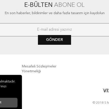
E-BÜLTEN
ABONE OL
En son haberler, bildirimler ve daha fazla tasarım için kaydolun
GÖNDER
Mesafeli Sözleşmeler
Yönetmeliği
e İade
ılmaktadır.
inizi
t
© 2018 S M