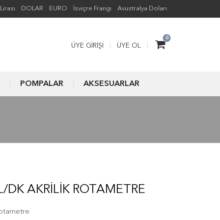
Lirası
DOLAR
EURO
İsviçre Frangı
Avustralya Doları
0
ÜYE GIRIŞI
ÜYE OL
POMPALAR
AKSESUARLAR
ML/DK AKRILIK ROTAMETRE
Rotametre