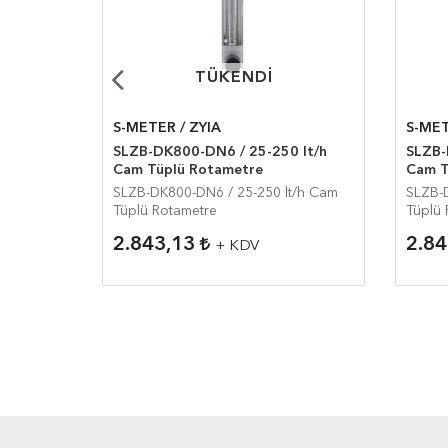
TÜKENDI
TÜKENDI
S-METER / ZYIA
S-MET
krilik
SLZB-DK800-DN6 / 25-250 lt/h
SLZB-
Cam Tüplü Rotametre
Cam T
lik
SLZB-DK800-DN6 / 25-250 lt/h Cam
SLZB-D
Tüplü Rotametre
Tüplü 
2.843,13
2.8
+ KDV