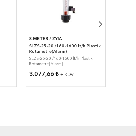
S-METER / ZYIA
S-METER
SLZS-25-20 /160-1600 lt/h Plastik
SLZB-FA
Rotametre(Alarm)
cam Tüp
SLZS-25-20 /160-1600 lt/h Plastik
SLZB-FA3
Rotametre(Alarm)
Tüplü Ro
3.077,66
11.69
+ KDV