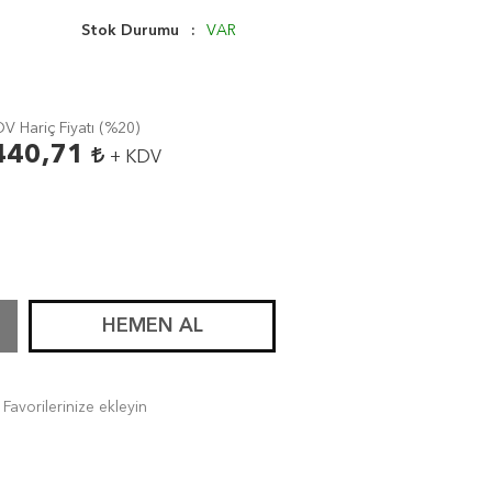
Stok Durumu
VAR
V Hariç Fiyatı (
%20
)
440,71
+ KDV
HEMEN AL
Favorilerinize ekleyin