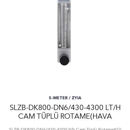
S-METER / ZYIA
SLZB-DK800-DN6/430-4300 LT/H
CAM TÜPLÜ ROTAME(HAVA
SLZB-DK800-DN6/430-4300 lt/h Cam Tüplü Rotamet(G)