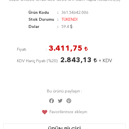
Ürün Kodu
361.54642.006
Stok Durumu
TÜKENDİ
Dolar
59.4
3.411,75
Fiyatı
2.843,13
+ KDV
KDV Hariç Fiyatı (
%20
)
Bu ürünü paylaşın :
Facebook
Twitter
Pinterest
Share
Favorilerinize ekleyin