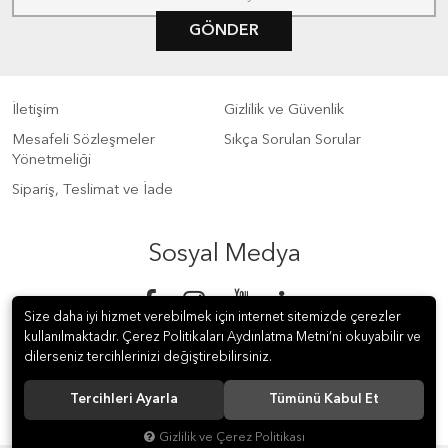
GÖNDER
İletişim
Gizlilik ve Güvenlik
Mesafeli Sözleşmeler
Sıkça Sorulan Sorular
Yönetmeliği
Sipariş, Teslimat ve İade
Sosyal Medya
Size daha iyi hizmet verebilmek için internet sitemizde çerezler
kullanılmaktadır. Çerez Politikaları Aydınlatma Metni’ni okuyabilir ve
dilerseniz tercihlerinizi değiştirebilirsiniz.
Tercihleri Ayarla
Tümünü Kabul Et
© 2018 S Meter Sayaç ve Otomasyon A.Ş. Tüm hakları saklıdır.
Gizlilik ve Çerez Politikası